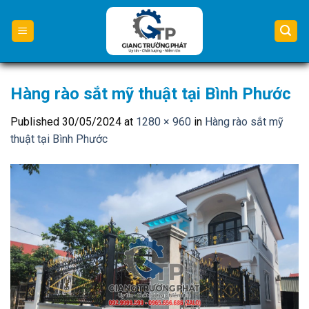
Skip
to
content
Hàng rào sắt mỹ thuật tại Bình Phước
Published
30/05/2024
at
1280 × 960
in
Hàng rào sắt mỹ
thuật tại Bình Phước