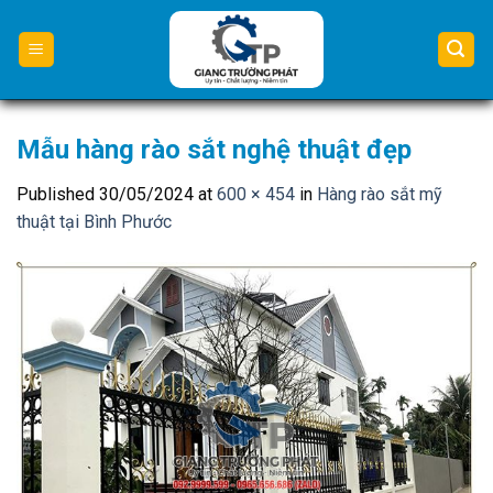
Skip
to
content
Mẫu hàng rào sắt nghệ thuật đẹp
Published
30/05/2024
at
600 × 454
in
Hàng rào sắt mỹ
thuật tại Bình Phước