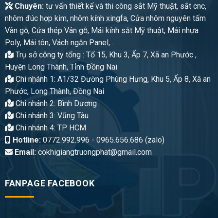
Chuyên:
tư vấn thiết kế và thi công sắt Mỹ thuật, sắt cnc,
nhôm đúc hợp kim, nhôm kính xingfa, Cửa nhôm nguyên tấm
Vân gỗ, Cửa thép Vân gỗ, Mái kính sắt Mỹ thuật, Mái nhựa
Poly, Mái tôn, Vách ngăn Panel,…
Trụ sở công ty tổng : Tổ 15, Khu 3, Ấp 7, Xã an Phước ,
Huyện Long Thành, Tỉnh Đồng Nai
Chi nhánh 1: A1/32 Đường Phùng Hưng, Khu 5, Ấp 8, Xã an
Phước, Long Thành, Đồng Nai
Chi nhánh 2: Bình Dương
Chi nhánh 3: Vũng Tàu
Chi nhánh 4: TP HCM
Hotline:
0772.992.996 - 0965.656.686 (zalo)
Email:
cokhigiangtruongphat@gmail.com
FANPAGE FACEBOOK