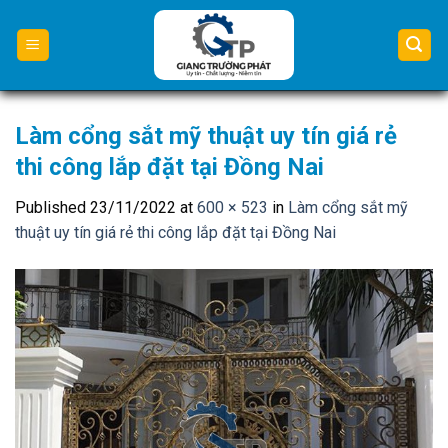
Skip
to
content
Làm cổng sắt mỹ thuật uy tín giá rẻ
thi công lắp đặt tại Đồng Nai
Published
23/11/2022
at
600 × 523
in
Làm cổng sắt mỹ
thuật uy tín giá rẻ thi công lắp đặt tại Đồng Nai