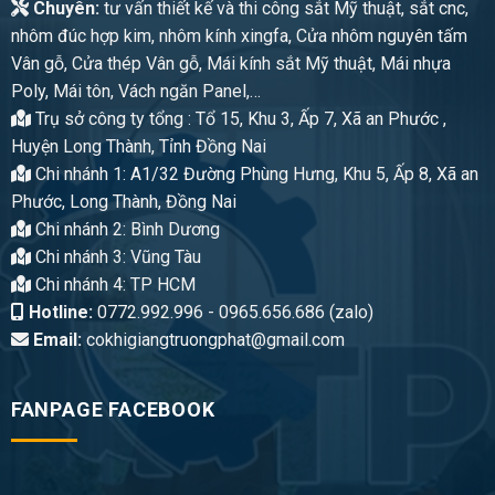
Chuyên:
tư vấn thiết kế và thi công sắt Mỹ thuật, sắt cnc,
nhôm đúc hợp kim, nhôm kính xingfa, Cửa nhôm nguyên tấm
Vân gỗ, Cửa thép Vân gỗ, Mái kính sắt Mỹ thuật, Mái nhựa
Poly, Mái tôn, Vách ngăn Panel,…
Trụ sở công ty tổng : Tổ 15, Khu 3, Ấp 7, Xã an Phước ,
Huyện Long Thành, Tỉnh Đồng Nai
Chi nhánh 1: A1/32 Đường Phùng Hưng, Khu 5, Ấp 8, Xã an
Phước, Long Thành, Đồng Nai
Chi nhánh 2: Bình Dương
Chi nhánh 3: Vũng Tàu
Chi nhánh 4: TP HCM
Hotline:
0772.992.996 - 0965.656.686 (zalo)
Email:
cokhigiangtruongphat@gmail.com
FANPAGE FACEBOOK