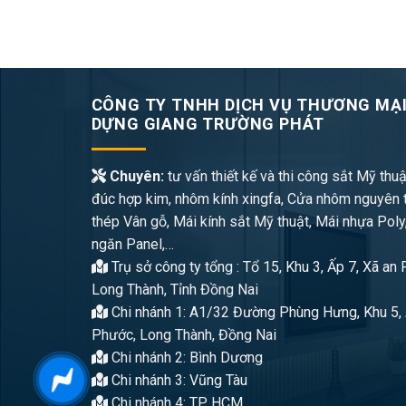
CÔNG TY TNHH DỊCH VỤ THƯƠNG MẠI
DỰNG GIANG TRƯỜNG PHÁT
Chuyên:
tư vấn thiết kế và thi công sắt Mỹ thuậ
đúc hợp kim, nhôm kính xingfa, Cửa nhôm nguyên 
thép Vân gỗ, Mái kính sắt Mỹ thuật, Mái nhựa Poly
ngăn Panel,…
Trụ sở công ty tổng : Tổ 15, Khu 3, Ấp 7, Xã an
Long Thành, Tỉnh Đồng Nai
Chi nhánh 1: A1/32 Đường Phùng Hưng, Khu 5, 
Phước, Long Thành, Đồng Nai
Chi nhánh 2: Bình Dương
Chi nhánh 3: Vũng Tàu
Chi nhánh 4: TP HCM