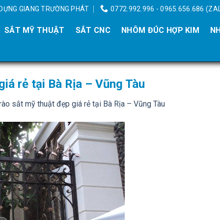
Y DỰNG GIANG TRƯỜNG PHÁT
0772.992.996 - 0965.656.686 (ZA
SẮT MỸ THUẬT
SẮT CNC
NHÔM ĐÚC HỢP KIM
NH
iá rẻ tại Bà Rịa – Vũng Tàu
ào sắt mỹ thuật đẹp giá rẻ tại Bà Rịa – Vũng Tàu