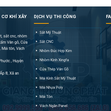
 CƠ KHÍ XÂY
DỊCH VỤ THI CÔNG
F
Sắt Mỹ Thuật
t, sắt cnc, nhôm
Sắt CNC
tấm Vân gỗ, Cửa
, Mái tôn, Vách
Nhôm Đúc Hợp Kim
Nhôm Kính Xingfa
 Phước , Huyện
Cửa Thép Vân Gỗ
Ấp 8, Xã an
Mái Kính Sắt Mỹ Thuật
Mái Nhựa Poly
Mái Tôn
Vách Ngăn Panel