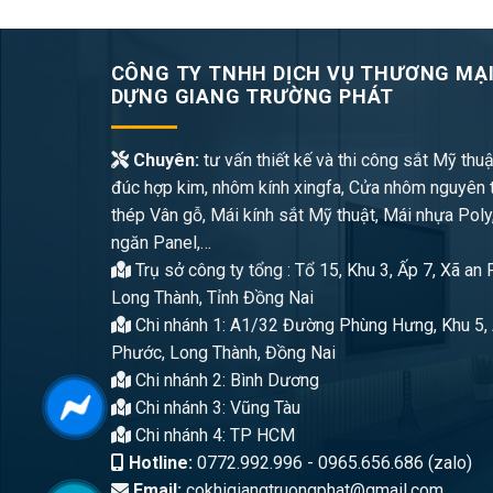
CÔNG TY TNHH DỊCH VỤ THƯƠNG MẠI
DỰNG GIANG TRƯỜNG PHÁT
Chuyên:
tư vấn thiết kế và thi công sắt Mỹ thuậ
đúc hợp kim, nhôm kính xingfa, Cửa nhôm nguyên 
thép Vân gỗ, Mái kính sắt Mỹ thuật, Mái nhựa Poly
ngăn Panel,…
Trụ sở công ty tổng : Tổ 15, Khu 3, Ấp 7, Xã an
Long Thành, Tỉnh Đồng Nai
Chi nhánh 1: A1/32 Đường Phùng Hưng, Khu 5, 
Phước, Long Thành, Đồng Nai
Chi nhánh 2: Bình Dương
Chi nhánh 3: Vũng Tàu
Chi nhánh 4: TP HCM
Hotline:
0772.992.996 - 0965.656.686 (zalo)
Email:
cokhigiangtruongphat@gmail.com