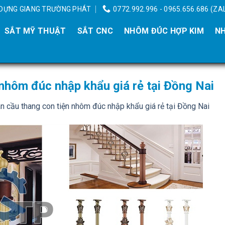
Y DỰNG GIANG TRƯỜNG PHÁT
0772.992.996 - 0965.656.686 (ZA
SẮT MỸ THUẬT
SẮT CNC
NHÔM ĐÚC HỢP KIM
NH
 nhôm đúc nhập khẩu giá rẻ tại Đồng Nai
n cầu thang con tiện nhôm đúc nhập khẩu giá rẻ tại Đồng Nai