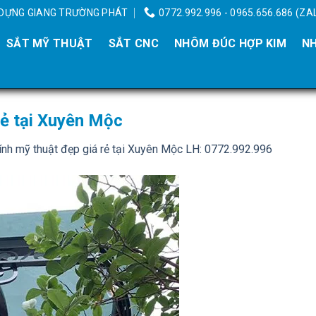
Y DỰNG GIANG TRƯỜNG PHÁT
0772.992.996 - 0965.656.686 (ZA
SẮT MỸ THUẬT
SẮT CNC
NHÔM ĐÚC HỢP KIM
NH
rẻ tại Xuyên Mộc
nh mỹ thuật đẹp giá rẻ tại Xuyên Mộc LH: 0772.992.996