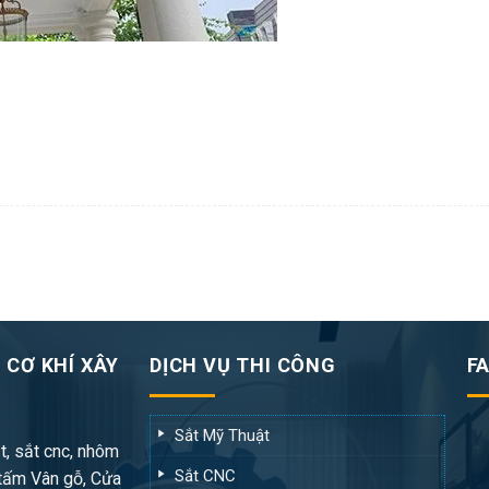
 CƠ KHÍ XÂY
DỊCH VỤ THI CÔNG
F
Sắt Mỹ Thuật
t, sắt cnc, nhôm
Sắt CNC
tấm Vân gỗ, Cửa