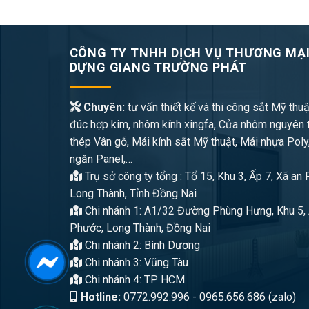
CÔNG TY TNHH DỊCH VỤ THƯƠNG MẠI
DỰNG GIANG TRƯỜNG PHÁT
Chuyên:
tư vấn thiết kế và thi công sắt Mỹ thuậ
đúc hợp kim, nhôm kính xingfa, Cửa nhôm nguyên 
thép Vân gỗ, Mái kính sắt Mỹ thuật, Mái nhựa Poly
ngăn Panel,…
Trụ sở công ty tổng : Tổ 15, Khu 3, Ấp 7, Xã an
Long Thành, Tỉnh Đồng Nai
Chi nhánh 1: A1/32 Đường Phùng Hưng, Khu 5, 
Phước, Long Thành, Đồng Nai
Chi nhánh 2: Bình Dương
Chi nhánh 3: Vũng Tàu
Chi nhánh 4: TP HCM
Hotline:
0772.992.996 - 0965.656.686 (zalo)