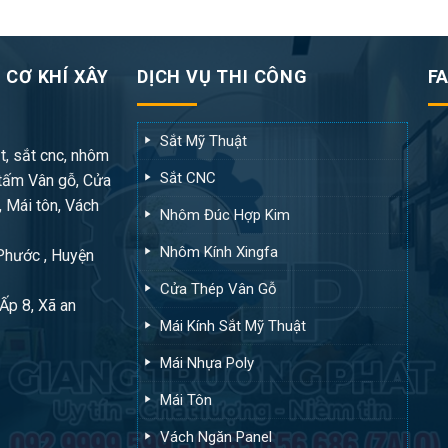
 CƠ KHÍ XÂY
DỊCH VỤ THI CÔNG
F
Sắt Mỹ Thuật
t, sắt cnc, nhôm
Sắt CNC
tấm Vân gỗ, Cửa
, Mái tôn, Vách
Nhôm Đúc Hợp Kim
Nhôm Kính Xingfa
 Phước , Huyện
Cửa Thép Vân Gỗ
Ấp 8, Xã an
Mái Kính Sắt Mỹ Thuật
Mái Nhựa Poly
Mái Tôn
Vách Ngăn Panel