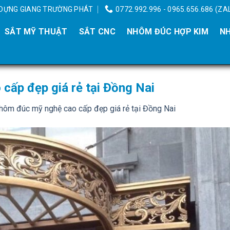
Y DỰNG GIANG TRƯỜNG PHÁT
0772.992.996 - 0965.656.686 (ZA
SẮT MỸ THUẬT
SẮT CNC
NHÔM ĐÚC HỢP KIM
NH
cấp đẹp giá rẻ tại Đồng Nai
hôm đúc mỹ nghệ cao cấp đẹp giá rẻ tại Đồng Nai