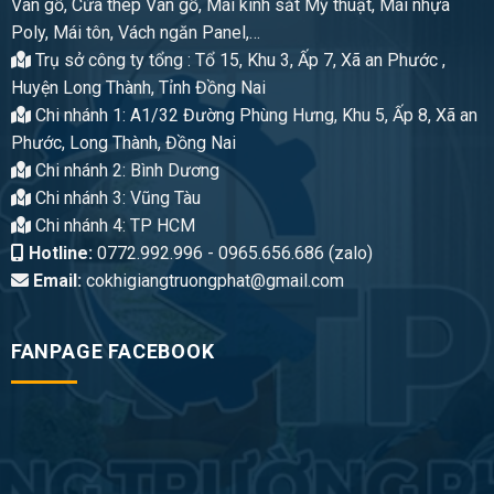
Vân gỗ, Cửa thép Vân gỗ, Mái kính sắt Mỹ thuật, Mái nhựa
Poly, Mái tôn, Vách ngăn Panel,…
Trụ sở công ty tổng : Tổ 15, Khu 3, Ấp 7, Xã an Phước ,
Huyện Long Thành, Tỉnh Đồng Nai
Chi nhánh 1: A1/32 Đường Phùng Hưng, Khu 5, Ấp 8, Xã an
Phước, Long Thành, Đồng Nai
Chi nhánh 2: Bình Dương
Chi nhánh 3: Vũng Tàu
Chi nhánh 4: TP HCM
Hotline:
0772.992.996 - 0965.656.686 (zalo)
Email:
cokhigiangtruongphat@gmail.com
FANPAGE FACEBOOK