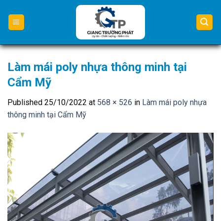
Skip
to
content
Làm mái poly nhựa thông minh tại
Cẩm Mỹ
Published
25/10/2022
at
568 × 526
in
Làm mái poly nhựa
thông minh tại Cẩm Mỹ