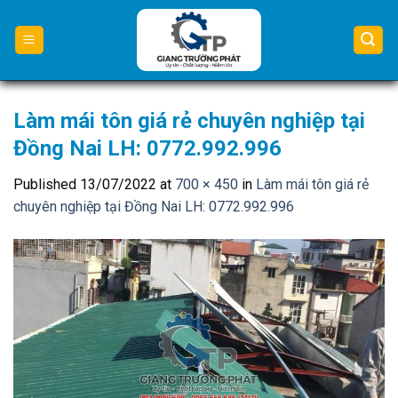
Skip
to
content
Làm mái tôn giá rẻ chuyên nghiệp tại
Đồng Nai LH: 0772.992.996
Published
13/07/2022
at
700 × 450
in
Làm mái tôn giá rẻ
chuyên nghiệp tại Đồng Nai LH: 0772.992.996