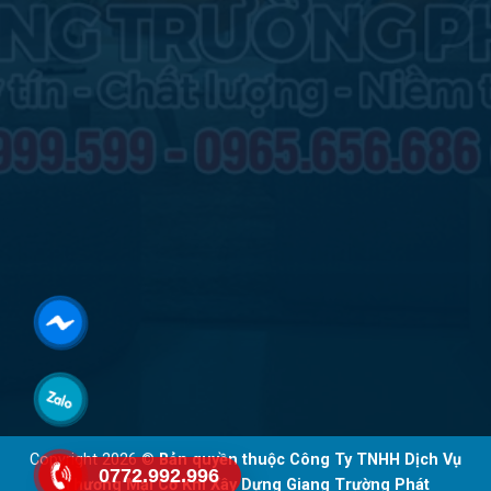
Copyright 2026 ©
Bản quyền thuộc Công Ty TNHH Dịch Vụ
0772.992.996
Thương Mại Cơ Khí Xây Dựng Giang Trường Phát