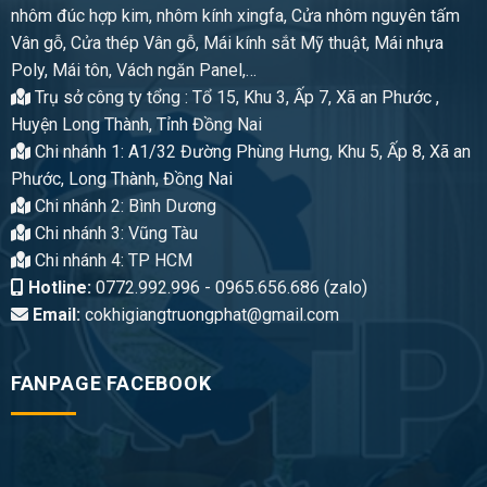
nhôm đúc hợp kim, nhôm kính xingfa, Cửa nhôm nguyên tấm
Vân gỗ, Cửa thép Vân gỗ, Mái kính sắt Mỹ thuật, Mái nhựa
Poly, Mái tôn, Vách ngăn Panel,…
Trụ sở công ty tổng : Tổ 15, Khu 3, Ấp 7, Xã an Phước ,
Huyện Long Thành, Tỉnh Đồng Nai
Chi nhánh 1: A1/32 Đường Phùng Hưng, Khu 5, Ấp 8, Xã an
Phước, Long Thành, Đồng Nai
Chi nhánh 2: Bình Dương
Chi nhánh 3: Vũng Tàu
Chi nhánh 4: TP HCM
Hotline:
0772.992.996 - 0965.656.686 (zalo)
Email:
cokhigiangtruongphat@gmail.com
FANPAGE FACEBOOK