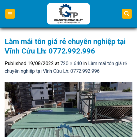
Skip
to
content
Làm mái tôn giá rẻ chuyên nghiệp tại
Vĩnh Cửu Lh: 0772.992.996
Published
19/08/2022
at
720 × 640
in
Làm mái tôn giá rẻ
chuyên nghiệp tại Vĩnh Cửu Lh: 0772.992.996