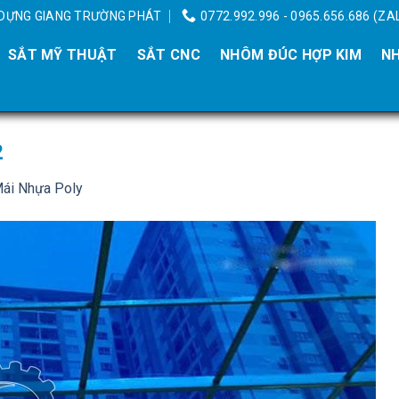
Y DỰNG GIANG TRƯỜNG PHÁT
0772.992.996 - 0965.656.686 (ZA
SẮT MỸ THUẬT
SẮT CNC
NHÔM ĐÚC HỢP KIM
NH
2
Mái Nhựa Poly