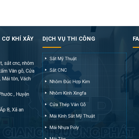
 CƠ KHÍ XÂY
DỊCH VỤ THI CÔNG
F
Sắt Mỹ Thuật
t, sắt cnc, nhôm
Sắt CNC
tấm Vân gỗ, Cửa
, Mái tôn, Vách
Nhôm Đúc Hợp Kim
Nhôm Kính Xingfa
 Phước , Huyện
Cửa Thép Vân Gỗ
Ấp 8, Xã an
Mái Kính Sắt Mỹ Thuật
Mái Nhựa Poly