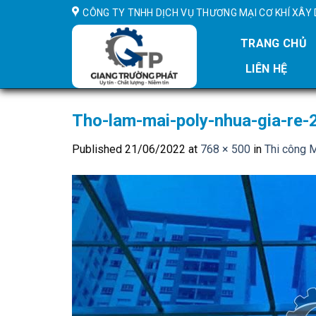
Skip
CÔNG TY TNHH DỊCH VỤ THƯƠNG MẠI CƠ KHÍ XÂ
to
content
TRANG CHỦ
LIÊN HỆ
Tho-lam-mai-poly-nhua-gia-re-
Published
21/06/2022
at
768 × 500
in
Thi công 