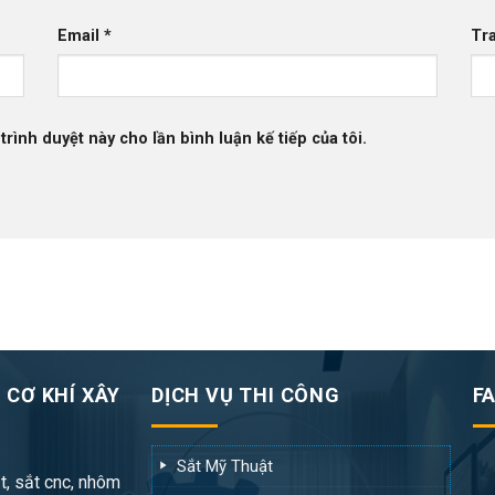
Email
*
Tr
trình duyệt này cho lần bình luận kế tiếp của tôi.
 CƠ KHÍ XÂY
DỊCH VỤ THI CÔNG
F
Sắt Mỹ Thuật
t, sắt cnc, nhôm