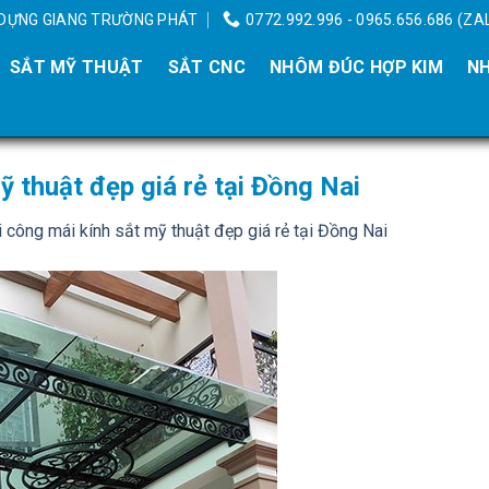
Y DỰNG GIANG TRƯỜNG PHÁT
0772.992.996 - 0965.656.686 (ZA
SẮT MỸ THUẬT
SẮT CNC
NHÔM ĐÚC HỢP KIM
NH
ỹ thuật đẹp giá rẻ tại Đồng Nai
hi công mái kính sắt mỹ thuật đẹp giá rẻ tại Đồng Nai