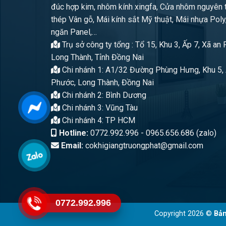
đúc hợp kim, nhôm kính xingfa, Cửa nhôm nguyên 
thép Vân gỗ, Mái kính sắt Mỹ thuật, Mái nhựa Poly
ngăn Panel,…
Trụ sở công ty tổng : Tổ 15, Khu 3, Ấp 7, Xã an
Long Thành, Tỉnh Đồng Nai
Chi nhánh 1: A1/32 Đường Phùng Hưng, Khu 5, 
Phước, Long Thành, Đồng Nai
Chi nhánh 2: Bình Dương
Chi nhánh 3: Vũng Tàu
Chi nhánh 4: TP HCM
Hotline:
0772.992.996 - 0965.656.686 (zalo)
Email:
cokhigiangtruongphat@gmail.com
0772.992.996
Copyright 2026 ©
Bản