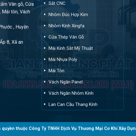
Sắt CNC
tấm Vân gỗ, Cửa
, Mái tôn, Vách
Nhôm Đúc Hợp Kim
Nhôm Kính Xingfa
 Phước , Huyện
Cửa Thép Vân Gỗ
Ấp 8, Xã an
Mái Kính Sắt Mỹ Thuật
Mái Nhựa Poly
Mái Tôn
Vách Ngăn Panel
Vách Ngăn Nhôm Kính
Lan Can Cầu Thang Kính
 quyền thuộc Công Ty TNHH Dịch Vụ Thương Mại Cơ Khí Xây Dựn