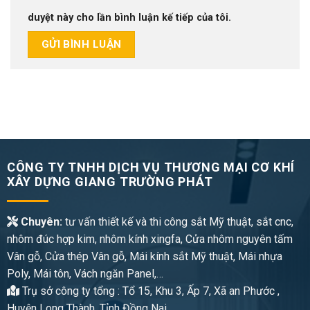
duyệt này cho lần bình luận kế tiếp của tôi.
CÔNG TY TNHH DỊCH VỤ THƯƠNG MẠI CƠ KHÍ
XÂY DỰNG GIANG TRƯỜNG PHÁT
Chuyên:
tư vấn thiết kế và thi công sắt Mỹ thuật, sắt cnc,
nhôm đúc hợp kim, nhôm kính xingfa, Cửa nhôm nguyên tấm
Vân gỗ, Cửa thép Vân gỗ, Mái kính sắt Mỹ thuật, Mái nhựa
Poly, Mái tôn, Vách ngăn Panel,…
Trụ sở công ty tổng : Tổ 15, Khu 3, Ấp 7, Xã an Phước ,
Huyện Long Thành, Tỉnh Đồng Nai