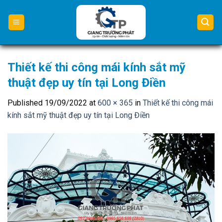
Skip
to
content
Thiết kế thi công mái kính sắt mỹ
thuật đẹp uy tín tại Long Điền
Published
19/09/2022
at
600 × 365
in
Thiết kế thi công mái
kính sắt mỹ thuật đẹp uy tín tại Long Điền