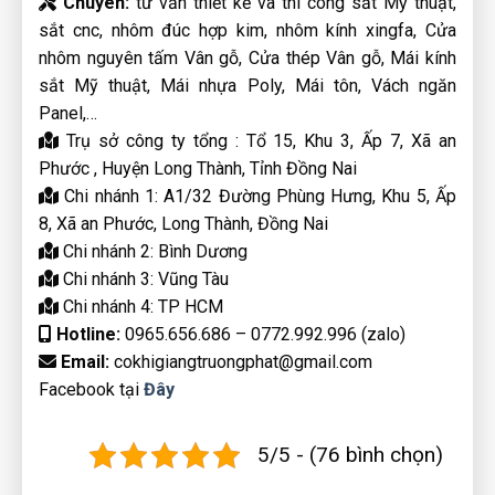
Chuyên:
tư vấn thiết kế và thi công sắt Mỹ thuật,
sắt cnc, nhôm đúc hợp kim, nhôm kính xingfa, Cửa
nhôm nguyên tấm Vân gỗ, Cửa thép Vân gỗ, Mái kính
sắt Mỹ thuật, Mái nhựa Poly, Mái tôn, Vách ngăn
Panel,…
Trụ sở công ty tổng : Tổ 15, Khu 3, Ấp 7, Xã an
Phước , Huyện Long Thành, Tỉnh Đồng Nai
Chi nhánh 1: A1/32 Đường Phùng Hưng, Khu 5, Ấp
8, Xã an Phước, Long Thành, Đồng Nai
Chi nhánh 2: Bình Dương
Chi nhánh 3: Vũng Tàu
Chi nhánh 4: TP HCM
Hotline:
0965.656.686 – 0772.992.996 (zalo)
Email:
cokhigiangtruongphat@gmail.com
Facebook tại
Đây
5/5 - (76 bình chọn)