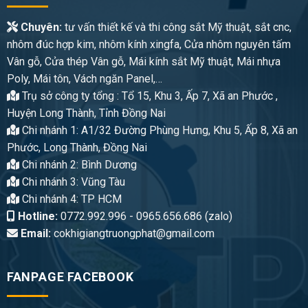
Chuyên:
tư vấn thiết kế và thi công sắt Mỹ thuật, sắt cnc,
nhôm đúc hợp kim, nhôm kính xingfa, Cửa nhôm nguyên tấm
Vân gỗ, Cửa thép Vân gỗ, Mái kính sắt Mỹ thuật, Mái nhựa
Poly, Mái tôn, Vách ngăn Panel,…
Trụ sở công ty tổng : Tổ 15, Khu 3, Ấp 7, Xã an Phước ,
Huyện Long Thành, Tỉnh Đồng Nai
Chi nhánh 1: A1/32 Đường Phùng Hưng, Khu 5, Ấp 8, Xã an
Phước, Long Thành, Đồng Nai
Chi nhánh 2: Bình Dương
Chi nhánh 3: Vũng Tàu
Chi nhánh 4: TP HCM
Hotline:
0772.992.996 - 0965.656.686 (zalo)
Email:
cokhigiangtruongphat@gmail.com
FANPAGE FACEBOOK