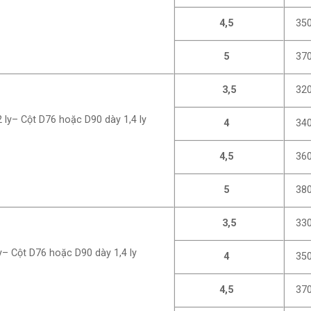
4,5
350
5
370
3,5
320
ly– Cột D76 hoặc D90 dày 1,4 ly
4
340
4,5
360
5
380
3,5
330
– Cột D76 hoặc D90 dày 1,4 ly
4
350
4,5
370