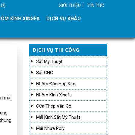
GIỚI THIỆU
TIN TỨC
LO)
ÔM KÍNH XINGFA
DỊCH VỤ KHÁC
DỊCH VỤ THI CÔNG
Sắt Mỹ Thuật
Sắt CNC
Nhôm Đúc Hợp Kim
Nhôm Kính Xingfa
àm mái
Cửa Thép Vân Gỗ
cung
Mái Kính Sắt Mỹ Thuật
 chống
Mái Nhựa Poly