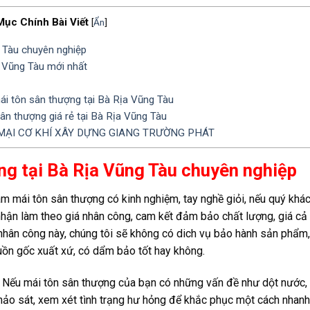
Mục Chính Bài Viết
[
Ẩn
]
 Tàu chuyên nghiệp
a Vũng Tàu mới nhất
ái tôn sân thượng tại Bà Rịa Vũng Tàu
sân thượng giá rẻ tại Bà Rịa Vũng Tàu
ẠI CƠ KHÍ XÂY DỰNG GIANG TRƯỜNG PHÁT
ng tại Bà Rịa Vũng Tàu chuyên nghiệp
m mái tôn sân thượng có kinh nghiệm, tay nghề giỏi, nếu quý khá
ẽ nhận làm theo giá nhân công, cam kết đảm bảo chất lượng, giá cả
g nhân công này, chúng tôi sẽ không có dich vụ bảo hành sản phẩm,
guồn gốc xuất xứ, có dẩm bảo tốt hay không.
 Nếu mái tôn sân thượng của bạn có những vấn đề như dột nước, r
khảo sát, xem xét tình trạng hư hỏng để khắc phục một cách nhanh