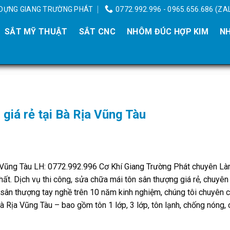
Y DỰNG GIANG TRƯỜNG PHÁT
0772.992.996 - 0965.656.686 (ZA
SẮT MỸ THUẬT
SẮT CNC
NHÔM ĐÚC HỢP KIM
NH
giá rẻ tại Bà Rịa Vũng Tàu
a Vũng Tàu LH: 0772.992.996 Cơ Khí Giang Trường Phát chuyên L
ất. Dịch vụ thi công, sửa chữa mái tôn sân thượng giá rẻ, chuyên
n sân thượng tay nghề trên 10 năm kinh nghiệm, chúng tôi chuyên 
à Rịa Vũng Tàu – bao gồm tôn 1 lớp, 3 lớp, tôn lạnh, chống nóng,