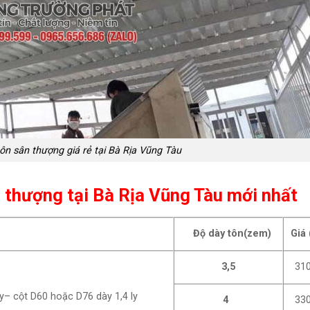
ôn sân thượng giá rẻ tại Bà Rịa Vũng Tàu
 thượng tại Bà Rịa Vũng Tàu mới nhất
Độ dày tôn(zem)
Giá
3,5
310
y– cột D60 hoặc D76 dày 1,4 ly
4
330