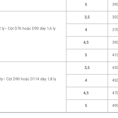
5
390
3,5
350
ly– Cột D76 hoặc D90 dày 1,6 ly
4
370
4,5
390
5
410
3,5
430
ly– Cột D90 hoặc D114 dày 1,8 ly
4
450
4,5
470
5
490