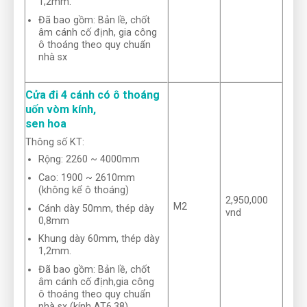
1,2mm.
Đã bao gồm: Bản lề, chốt
âm cánh cố định, gia công
ô thoáng theo quy chuẩn
nhà sx
Cửa đi 4 cánh có ô thoáng
uốn vòm kính,
sen hoa
Thông số KT:
Rộng: 2260 ~ 4000mm
Cao: 1900 ~ 2610mm
(không kể ô thoáng)
2,950,000
M2
Cánh dày 50mm, thép dày
vnd
0,8mm
Khung dày 60mm, thép dày
1,2mm.
Đã bao gồm: Bản lề, chốt
âm cánh cố định,gia công
ô thoáng theo quy chuẩn
nhà sx (kính AT6,38)