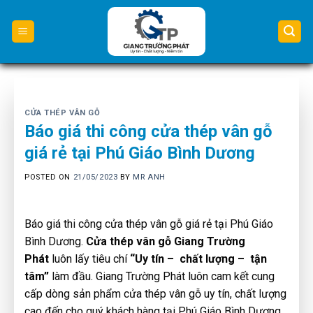
Skip
to
content
CỬA THÉP VÂN GỖ
Báo giá thi công cửa thép vân gỗ
giá rẻ tại Phú Giáo Bình Dương
POSTED ON
21/05/2023
BY
MR ANH
Báo giá thi công cửa thép vân gỗ giá rẻ tại Phú Giáo
Bình Dương.
Cửa thép vân gỗ Giang Trường
Phát
luôn lấy tiêu chí
“Uy tín – chất lượng – tận
tâm”
làm đầu. Giang Trường Phát luôn cam kết cung
cấp dòng sản phẩm cửa thép vân gỗ uy tín, chất lượng
cao đến cho quý khách hàng tại Phú Giáo Bình Dương.