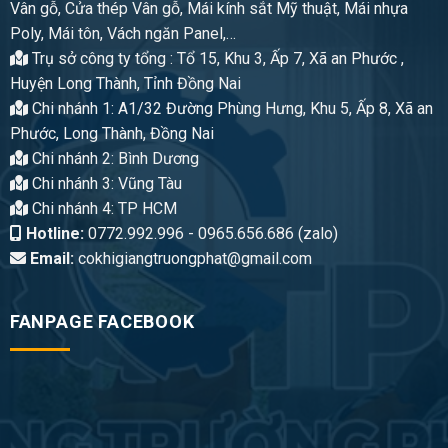
Vân gỗ, Cửa thép Vân gỗ, Mái kính sắt Mỹ thuật, Mái nhựa
Poly, Mái tôn, Vách ngăn Panel,…
Trụ sở công ty tổng : Tổ 15, Khu 3, Ấp 7, Xã an Phước ,
Huyện Long Thành, Tỉnh Đồng Nai
Chi nhánh 1: A1/32 Đường Phùng Hưng, Khu 5, Ấp 8, Xã an
Phước, Long Thành, Đồng Nai
Chi nhánh 2: Bình Dương
Chi nhánh 3: Vũng Tàu
Chi nhánh 4: TP HCM
Hotline:
0772.992.996 - 0965.656.686 (zalo)
Email:
cokhigiangtruongphat@gmail.com
FANPAGE FACEBOOK