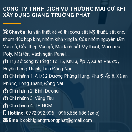
CÔNG TY TNHH DỊCH VỤ THƯƠNG MẠI CƠ KHÍ
XÂY DỰNG GIANG TRƯỜNG PHÁT
Chuyên:
tư vấn thiết kế và thi công sắt Mỹ thuật, sắt cnc,
nhôm đúc hợp kim, nhôm kính xingfa, Cửa nhôm nguyên tấm
Vân gỗ, Cửa thép Vân gỗ, Mái kính sắt Mỹ thuật, Mái nhựa
Poly, Mái tôn, Vách ngăn Panel,…
Trụ sở công ty tổng : Tổ 15, Khu 3, Ấp 7, Xã an Phước ,
Huyện Long Thành, Tỉnh Đồng Nai
Chi nhánh 1: A1/32 Đường Phùng Hưng, Khu 5, Ấp 8, Xã an
Phước, Long Thành, Đồng Nai
Chi nhánh 2: Bình Dương
Chi nhánh 3: Vũng Tàu
Chi nhánh 4: TP HCM
Hotline:
0772.992.996 - 0965.656.686 (zalo)
Email:
cokhigiangtruongphat@gmail.com