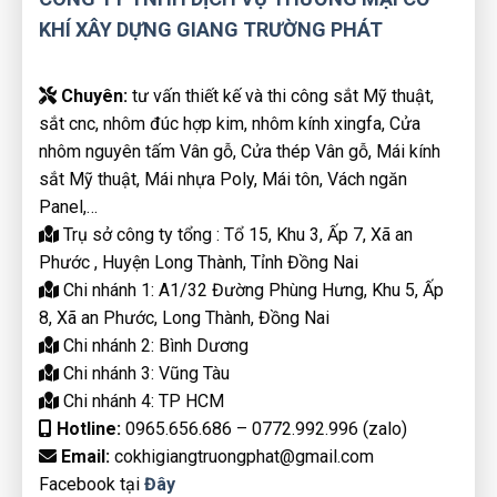
KHÍ XÂY DỰNG GIANG TRƯỜNG PHÁT
Chuyên:
tư vấn thiết kế và thi công sắt Mỹ thuật,
sắt cnc, nhôm đúc hợp kim, nhôm kính xingfa, Cửa
nhôm nguyên tấm Vân gỗ, Cửa thép Vân gỗ, Mái kính
sắt Mỹ thuật, Mái nhựa Poly, Mái tôn, Vách ngăn
Panel,…
Trụ sở công ty tổng : Tổ 15, Khu 3, Ấp 7, Xã an
Phước , Huyện Long Thành, Tỉnh Đồng Nai
Chi nhánh 1: A1/32 Đường Phùng Hưng, Khu 5, Ấp
8, Xã an Phước, Long Thành, Đồng Nai
Chi nhánh 2: Bình Dương
Chi nhánh 3: Vũng Tàu
Chi nhánh 4: TP HCM
Hotline:
0965.656.686 – 0772.992.996 (zalo)
Email:
cokhigiangtruongphat@gmail.com
Facebook tại
Đây