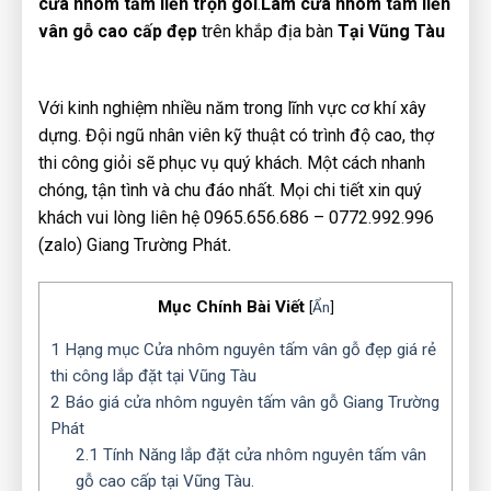
cửa nhôm tấm liền trọn gói
.
Làm cửa nhôm tấm liền
vân gỗ cao cấp đẹp
trên khắp địa bàn
Tại Vũng Tàu
Với kinh nghiệm nhiều năm trong lĩnh vực cơ khí xây
dựng. Đội ngũ nhân viên kỹ thuật có trình độ cao, thợ
thi công giỏi sẽ phục vụ quý khách. Một cách nhanh
chóng, tận tình và chu đáo nhất. Mọi chi tiết xin quý
khách vui lòng liên hệ 0965.656.686 – 0772.992.996
(zalo) Giang Trường Phát
.
Mục Chính Bài Viết
[
Ẩn
]
1
Hạng mục Cửa nhôm nguyên tấm vân gỗ đẹp giá rẻ
thi công lắp đặt tại Vũng Tàu
2
Báo giá cửa nhôm nguyên tấm vân gỗ Giang Trường
Phát
2.1
Tính Năng lắp đặt cửa nhôm nguyên tấm vân
gỗ cao cấp tại Vũng Tàu.