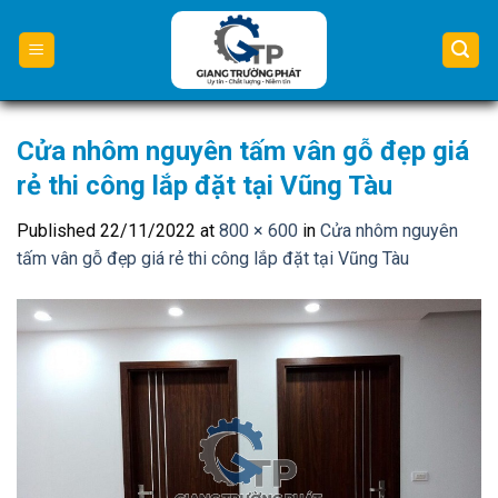
Skip
to
content
Cửa nhôm nguyên tấm vân gỗ đẹp giá
rẻ thi công lắp đặt tại Vũng Tàu
Published
22/11/2022
at
800 × 600
in
Cửa nhôm nguyên
tấm vân gỗ đẹp giá rẻ thi công lắp đặt tại Vũng Tàu