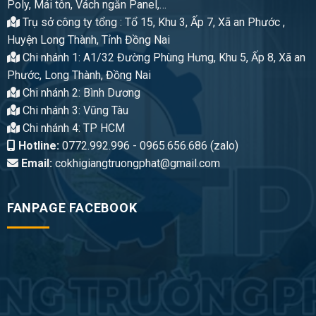
Poly, Mái tôn, Vách ngăn Panel,…
Trụ sở công ty tổng : Tổ 15, Khu 3, Ấp 7, Xã an Phước ,
Huyện Long Thành, Tỉnh Đồng Nai
Chi nhánh 1: A1/32 Đường Phùng Hưng, Khu 5, Ấp 8, Xã an
Phước, Long Thành, Đồng Nai
Chi nhánh 2: Bình Dương
Chi nhánh 3: Vũng Tàu
Chi nhánh 4: TP HCM
Hotline:
0772.992.996 - 0965.656.686 (zalo)
Email:
cokhigiangtruongphat@gmail.com
FANPAGE FACEBOOK