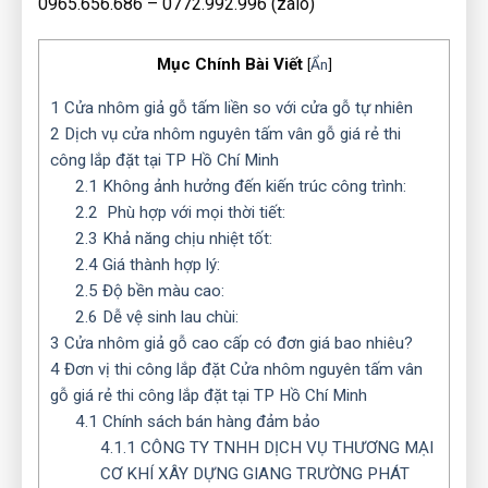
0965.656.686 – 0772.992.996 (zalo)
Mục Chính Bài Viết
[
Ẩn
]
1
Cửa nhôm giả gỗ tấm liền so với cửa gỗ tự nhiên
2
Dịch vụ cửa nhôm nguyên tấm vân gỗ giá rẻ thi
công lắp đặt tại TP Hồ Chí Minh
2.1
Không ảnh hưởng đến kiến trúc công trình:
2.2
Phù hợp với mọi thời tiết:
2.3
Khả năng chịu nhiệt tốt:
2.4
Giá thành hợp lý:
2.5
Độ bền màu cao:
2.6
Dễ vệ sinh lau chùi:
3
Cửa nhôm giả gỗ cao cấp có đơn giá bao nhiêu?
4
Đơn vị thi công lắp đặt Cửa nhôm nguyên tấm vân
gỗ giá rẻ thi công lắp đặt tại TP Hồ Chí Minh
4.1
Chính sách bán hàng đảm bảo
4.1.1
CÔNG TY TNHH DỊCH VỤ THƯƠNG MẠI
CƠ KHÍ XÂY DỰNG GIANG TRƯỜNG PHÁT