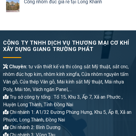
Cổng nhôm đúc giá rẻ tại Long Khánh
CÔNG TY TNHH DỊCH VỤ THƯƠNG MẠI CƠ KHÍ
XÂY DỰNG GIANG TRƯỜNG PHÁT
Chuyên:
tư vấn thiết kế và thi công sắt Mỹ thuật, sắt cnc,
nhôm đúc hợp kim, nhôm kính xingfa, Cửa nhôm nguyên tấm
Vân gỗ, Cửa thép Vân gỗ, Mái kính sắt Mỹ thuật, Mái nhựa
Poly, Mái tôn, Vách ngăn Panel,…
Trụ sở công ty tổng : Tổ 15, Khu 3, Ấp 7, Xã an Phước ,
Huyện Long Thành, Tỉnh Đồng Nai
Chi nhánh 1: A1/32 Đường Phùng Hưng, Khu 5, Ấp 8, Xã an
Phước, Long Thành, Đồng Nai
Chi nhánh 2: Bình Dương
Chi nhánh 3: Vũng Tàu