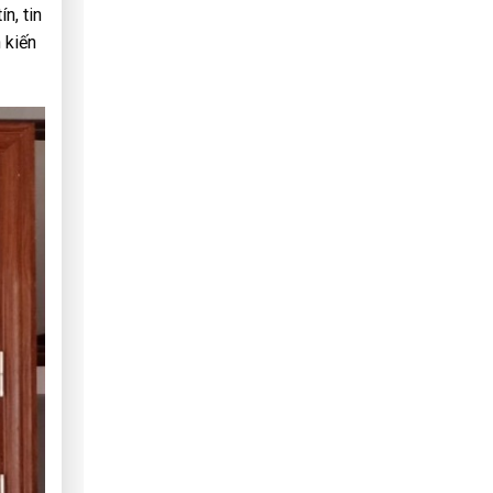
n, tin
 kiến