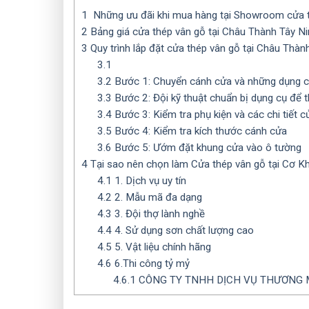
1
Những ưu đãi khi mua hàng tại Showroom cửa t
2
Bảng giá cửa thép vân gỗ tại Châu Thành Tây N
3
Quy trình lắp đặt cửa thép vân gỗ tại Châu Thàn
3.1
3.2
Bước 1: Chuyển cánh cửa và những dụng cụ
3.3
Bước 2: Đội kỹ thuật chuẩn bị dụng cụ để t
3.4
Bước 3: Kiểm tra phụ kiện và các chi tiết c
3.5
Bước 4: Kiểm tra kích thước cánh cửa
3.6
Bước 5: Ướm đặt khung cửa vào ô tường
4
Tại sao nên chọn làm Cửa thép vân gỗ tại Cơ Kh
4.1
1. Dịch vụ uy tín
4.2
2. Mẫu mã đa dạng
4.3
3. Đội thợ lành nghề
4.4
4. Sử dụng sơn chất lượng cao
4.5
5. Vật liệu chính hãng
4.6
6.Thi công tỷ mỷ
4.6.1
CÔNG TY TNHH DỊCH VỤ THƯƠNG M