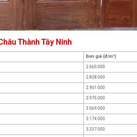
 Châu Thành Tây Ninh
Đơn giá (đ/m²)
2.660.000
2.828.000
2.901.000
2.975.000
3.069.000
3.174.000
3.237.000