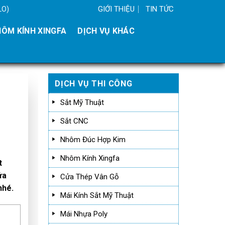
GIỚI THIỆU
TIN TỨC
LO)
ÔM KÍNH XINGFA
DỊCH VỤ KHÁC
DỊCH VỤ THI CÔNG
Sắt Mỹ Thuật
Sắt CNC
Nhôm Đúc Hợp Kim
Nhôm Kính Xingfa
t
ửa
Cửa Thép Vân Gỗ
nhé.
Mái Kính Sắt Mỹ Thuật
Mái Nhựa Poly