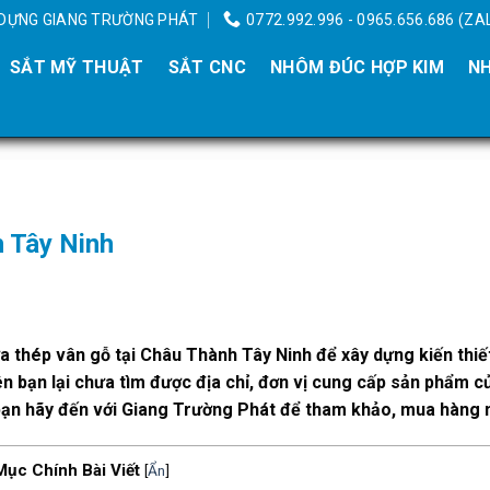
Y DỰNG GIANG TRƯỜNG PHÁT
0772.992.996 - 0965.656.686 (ZA
SẮT MỸ THUẬT
SẮT CNC
NHÔM ĐÚC HỢP KIM
NH
h Tây Ninh
 thép vân gỗ tại Châu Thành Tây Ninh để xây dựng kiến thiế
iên bạn lại chưa tìm được địa chỉ, đơn vị cung cấp sản phẩm c
, bạn hãy đến với Giang Trường Phát để tham khảo, mua hàng 
Mục Chính Bài Viết
[
Ẩn
]