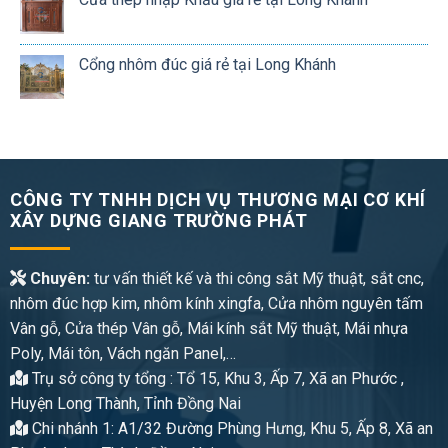
Cổng nhôm đúc giá rẻ tại Long Khánh
CÔNG TY TNHH DỊCH VỤ THƯƠNG MẠI CƠ KHÍ
XÂY DỰNG GIANG TRƯỜNG PHÁT
Chuyên:
tư vấn thiết kế và thi công sắt Mỹ thuật, sắt cnc,
nhôm đúc hợp kim, nhôm kính xingfa, Cửa nhôm nguyên tấm
Vân gỗ, Cửa thép Vân gỗ, Mái kính sắt Mỹ thuật, Mái nhựa
Poly, Mái tôn, Vách ngăn Panel,…
Trụ sở công ty tổng : Tổ 15, Khu 3, Ấp 7, Xã an Phước ,
Huyện Long Thành, Tỉnh Đồng Nai
Chi nhánh 1: A1/32 Đường Phùng Hưng, Khu 5, Ấp 8, Xã an