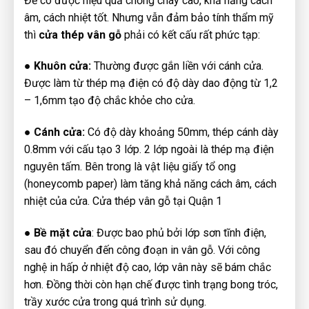
Để có được hiệu quả chống cháy cao, khả năng cách
âm, cách nhiệt tốt. Nhưng vẫn đảm bảo tính thẩm mỹ
thì
cửa thép vân gỗ
phải có kết cấu rất phức tạp:
● Khuôn cửa:
Thường được gắn liền với cánh cửa.
Được làm từ thép mạ điện có độ dày dao động từ 1,2
– 1,6mm tạo độ chắc khỏe cho cửa.
● Cánh cửa:
Có độ dày khoảng 50mm, thép cánh dày
0.8mm với cấu tạo 3 lớp. 2 lớp ngoài là thép mạ điện
nguyên tấm. Bên trong là vật liệu giấy tổ ong
(honeycomb paper) làm tăng khả năng cách âm, cách
nhiệt của cửa. Cửa thép vân gỗ tại Quận 1
● Bề mặt cửa
: Được bao phủ bởi lớp sơn tĩnh điện,
sau đó chuyển đến công đoạn in vân gỗ. Với công
nghệ in hấp ở nhiệt độ cao, lớp vân này sẽ bám chắc
hơn. Đồng thời còn hạn chế được tình trạng bong tróc,
trầy xước cửa trong quá trình sử dụng.