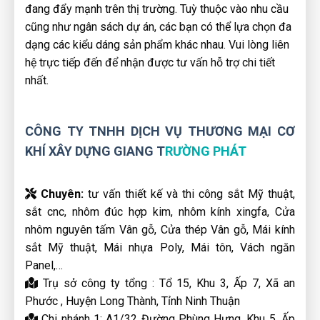
đang đẩy mạnh trên thị trường. Tuỳ thuộc vào nhu cầu
cũng như ngân sách dự án, các bạn có thể lựa chọn đa
dạng các kiểu dáng sản phẩm khác nhau. Vui lòng liên
hệ trực tiếp đến để nhận được tư vấn hỗ trợ chi tiết
nhất.
CÔNG TY TNHH DỊCH VỤ THƯƠNG MẠI CƠ
KHÍ XÂY DỰNG GIANG T
RƯỜNG PHÁT
Chuyên:
tư vấn thiết kế và thi công sắt Mỹ thuật,
sắt cnc, nhôm đúc hợp kim, nhôm kính xingfa, Cửa
nhôm nguyên tấm Vân gỗ, Cửa thép Vân gỗ, Mái kính
sắt Mỹ thuật, Mái nhựa Poly, Mái tôn, Vách ngăn
Panel,…
Trụ sở công ty tổng : Tổ 15, Khu 3, Ấp 7, Xã an
Phước , Huyện Long Thành, Tỉnh Ninh Thuận
Chi nhánh 1: A1/32 Đường Phùng Hưng, Khu 5, Ấp