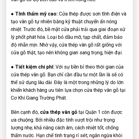
●
Tính thẩm mỹ cao:
Cửa thép được sơn tĩnh điện và
tạo vân gỗ tự nhiên bằng kỹ thuật chuyển ấn nóng
nhiệt. Trước đó, bề mặt cửa phải trải qua giai đoạn xử
lý phốt phát hóa. Loại bỏ dầu mỡ, tạp chất, đảm bảo
độ nhẵn mịn. Nhờ vậy, cửa thép vân gỗ rất giống với
cửa gỗ thật, tạo nên không gian sang trọng, hiện đại.
●
Tiết kiệm chi phí:
Với sự bền bỉ theo thời gian của
cửa thép vân gỗ. Bạn chỉ cần đầu tư một lần là sẽ có
thể sử dụng lâu dài. Đây là một trong những lý do lớn
khiến khách hàng ưu tiên lựa chọn cửa thép vân gỗ tại
Cơ Khí Giang Trường Phát.
Bên cạnh đó,
cửa thép vân gỗ
tại Quận 1 còn được
ưa chuộng. Bởi nhiều đặc tính vượt trội như trọng
lượng nhẹ; khả năng cách âm, cách nhiệt tốt; chống
thấm nước. Hạn chế tình trạng rỉ sét; ngăn ngừa khói