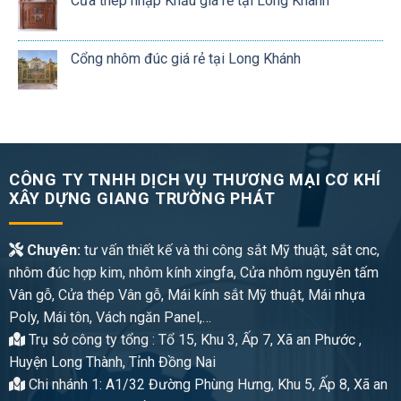
Cửa thép nhập Khẩu giá rẻ tại Long Khánh
Cổng nhôm đúc giá rẻ tại Long Khánh
CÔNG TY TNHH DỊCH VỤ THƯƠNG MẠI CƠ KHÍ
XÂY DỰNG GIANG TRƯỜNG PHÁT
Chuyên:
tư vấn thiết kế và thi công sắt Mỹ thuật, sắt cnc,
nhôm đúc hợp kim, nhôm kính xingfa, Cửa nhôm nguyên tấm
Vân gỗ, Cửa thép Vân gỗ, Mái kính sắt Mỹ thuật, Mái nhựa
Poly, Mái tôn, Vách ngăn Panel,…
Trụ sở công ty tổng : Tổ 15, Khu 3, Ấp 7, Xã an Phước ,
Huyện Long Thành, Tỉnh Đồng Nai
Chi nhánh 1: A1/32 Đường Phùng Hưng, Khu 5, Ấp 8, Xã an