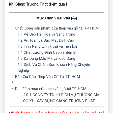
Khí Giang Trường Phát điểm qua !
Mục Chính Bài Viết
[
Ẩn
]
1
Chất lượng sản phẩm cửa thép vân gỗ tại TP HCM
1.1
Vẻ Đẹp Hài Hòa và Sang Trọng
1.2
An Toàn và Bảo Mật Đỉnh Cao
1.3
Tính Năng Linh Hoạt và Tiện Ích
1.4
Chất Lượng Đỉnh Cao và Bền Bỉ
1.5
Đa Dạng Mẫu Mã và Kiểu Dáng
1.6
Dịch Vụ Chăm Sóc Khách Hàng Chuyên
Nghiệp
2
Báo Giá Cửa Thép Vân Gỗ Tại TP HCM
3
4
Địa điểm mua cửa thép vân gỗ tại TP HCM
4.0.1
CÔNG TY TNHH DỊCH VỤ THƯƠNG MẠI
CƠ KHÍ XÂY DỰNG GIANG TRƯỜNG PHÁT