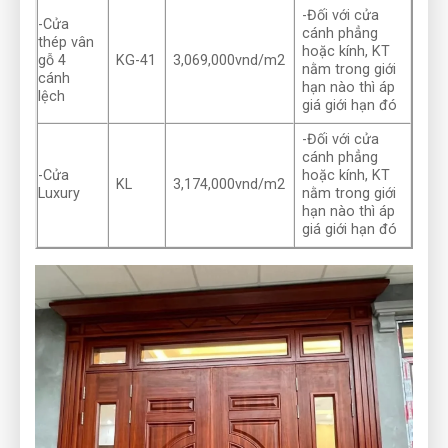
-Đối với cửa
-Cửa
cánh phẳng
thép vân
hoặc kính, KT
gỗ 4
KG-41
3,069,000vnd/m2
nằm trong giới
cánh
hạn nào thì áp
lệch
giá giới hạn đó
-Đối với cửa
cánh phẳng
-Cửa
hoặc kính, KT
KL
3,174,000vnd/m2
Luxury
nằm trong giới
hạn nào thì áp
giá giới hạn đó