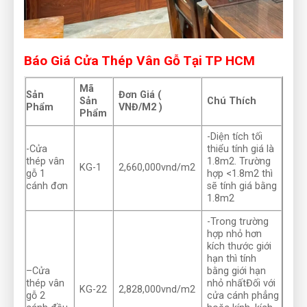
Báo Giá Cửa Thép Vân Gỗ Tại TP HCM
Mã
Sản
Đơn Giá (
Sản
Chú Thích
Phẩm
VNĐ/M2 )
Phẩm
-Diện tích tối
-Cửa
thiểu tính giá là
thép vân
1.8m2. Trường
KG-1
2,660,000vnd/m2
gỗ 1
hợp <1.8m2 thì
cánh đơn
sẽ tính giá bằng
1.8m2
-Trong trường
hợp nhỏ hơn
kích thước giới
hạn thì tính
–Cửa
bằng giới hạn
thép vân
nhỏ nhấtĐối với
KG-22
2,828,000vnd/m2
gỗ 2
cửa cánh phẳng