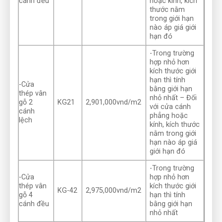
cánh đều
hoặc kính, kích
thước nằm
trong giới hạn
nào áp giá giới
hạn đó
-Trong trường
hợp nhỏ hơn
kích thước giới
hạn thì tính
-Cửa
bằng giới hạn
thép vân
nhỏ nhất – Đối
gỗ 2
KG21
2,901,000vnd/m2
với cửa cánh
cánh
phẳng hoặc
lệch
kính, kích thước
nằm trong giới
hạn nào áp giá
giới hạn đó
-Trong trường
-Cửa
hợp nhỏ hơn
thép vân
kích thước giới
KG-42
2,975,000vnd/m2
gỗ 4
hạn thì tính
cánh đều
bằng giới hạn
nhỏ nhất