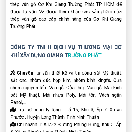
thép vân gỗ Cơ Khí Giang Trường Phát TP HCM để
được tư vấn. Và được tham khảo các sản phẩm cửa
thép vân gỗ cao cấp chính hãng của Cơ Khí Giang
Trường Phát .
CÔNG TY TNHH DỊCH VỤ THƯƠNG MẠI CƠ
KHÍ XÂY DỰNG GIANG T
RƯỜNG PHÁT
Chuyên:
tư vấn thiết kế và thi công sắt Mỹ thuật,
sắt cnc, nhôm đúc hợp kim, nhôm kính xingfa, Cửa
nhôm nguyên tấm Vân gỗ, Cửa thép Vân gỗ, Mái kính
sắt Mỹ thuật, Mái nhựa Poly, Mái tôn, Vách ngăn
Panel,…
Trụ sở công ty tổng : Tổ 15, Khu 3, Ấp 7, Xã an
Phước , Huyện Long Thành, Tỉnh Ninh Thuận
Chi nhánh 1: A1/32 Đường Phùng Hưng, Khu 5, Ấp
8, Xã an Phước, Long Thành, Ninh Thuận