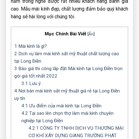
năm trong nghề được rất nhiều khách hàng đánh giá
cao. Mẫu mái kính đẹp, chất lượng đảm bảo quý khách
hàng sẽ hài lòng với chúng tôi.
Mục Chính Bài Viết
[
Ẩn
]
1
Mái kính là gì?
2
Dịch vụ làm mái kính sắt mỹ thuật chất lượng cao
tại Long Điền
3
Báo giá thi công lắp đặt Mái kính tại Long Điền trọn
gói giá tốt nhất 2022
3.1
Lưu ý :
4
Nơi bán mái kính sắt mỹ thuật giá rẻ tại Long Điền
uy tín
4.1
Ưu điểm của mái kính tại Long Điền
4.2
Tại sao lên chọn thợ làm mái kính chuyên
nghiệp tại Long Điền
4.2.1
CÔNG TY TNHH DỊCH VỤ THƯƠNG MẠI
CƠ KHÍ XÂY DỰNG GIANG TRƯỜNG PHÁT