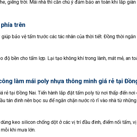
e, giếng trời. Mái nhà thì cần chú ý đảm bảo an toàn khi lắp giàn 
phía trên
giúp bảo vệ tấm trước các tác nhân của thời tiết. Đồng thời ngăn
 độ bền cho tấm lợp. Lại tạo không khí trong lành, mát mẻ, an to
 công làm mái poly nhựa thông minh giá rẻ tại Đồn
á rẻ tại Đồng Nai. Tiến hành lắp đặt tấm poly từ nơi thấp đến nơi 
u tán đinh nên bọc su để ngăn chặn nước rò rĩ vào nhà từ những v
dùng keo silicon chống dột ở các vị trí đầu đinh, điểm nối tấm, vị 
 mỗi khi mưa lớn.