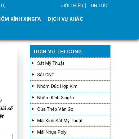
GIỚI THIỆU
TIN TỨC
LO)
ÔM KÍNH XINGFA
DỊCH VỤ KHÁC
DỊCH VỤ THI CÔNG
Sắt Mỹ Thuật
Sắt CNC
Nhôm Đúc Hợp Kim
Nhôm Kính Xingfa
i
Giá sẽ
Cửa Thép Vân Gỗ
ết
Mái Kính Sắt Mỹ Thuật
Mái Nhựa Poly