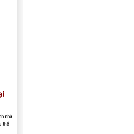
ại
nh nhà
ụ thể