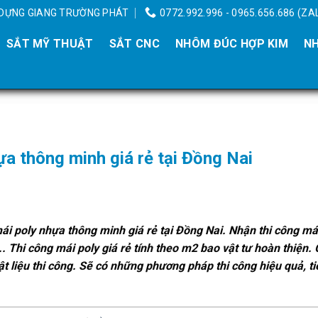
Y DỰNG GIANG TRƯỜNG PHÁT
0772.992.996 - 0965.656.686 (ZA
SẮT MỸ THUẬT
SẮT CNC
NHÔM ĐÚC HỢP KIM
NH
ựa thông minh giá rẻ tại Đồng Nai
ái poly nhựa thông minh giá rẻ tại Đồng Nai. Nhận thi công má
. Thi công mái poly giá rẻ tính theo m2 bao vật tư hoàn thiện. 
ật liệu thi công. Sẽ có những phương pháp thi công hiệu quả, ti