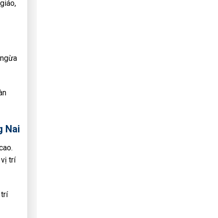
giáo,
 ngừa
àn
g Nai
cao.
ị trí
trí