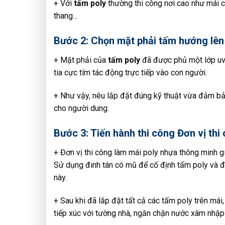
+ Với
tấm poly
thường thi công nơi cao như mái ch
thang…
Bước 2: Chọn mặt phải tấm hướng lên 
+ Mặt phải của
tấm poly
đã được phủ một lớp uv 
tia cực tím tác động trực tiếp vào con người.
+ Như vậy, nêu lắp đặt đúng kỹ thuật vừa đảm bảo
cho người dung.
Bước 3: Tiến hành thi công Đơn vị thi
+ Đơn vị thi công làm mái poly nhựa thông minh gi
Sử dụng đinh tán có mũ để cố định tấm poly và đầ
này.
+ Sau khi đã lắp đặt tất cả các tấm poly trên mái, 
tiếp xúc với tường nhà, ngăn chặn nước xâm nhập