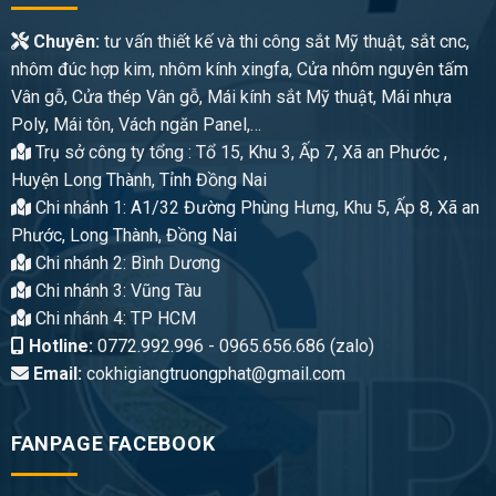
Chuyên:
tư vấn thiết kế và thi công sắt Mỹ thuật, sắt cnc,
nhôm đúc hợp kim, nhôm kính xingfa, Cửa nhôm nguyên tấm
Vân gỗ, Cửa thép Vân gỗ, Mái kính sắt Mỹ thuật, Mái nhựa
Poly, Mái tôn, Vách ngăn Panel,…
Trụ sở công ty tổng : Tổ 15, Khu 3, Ấp 7, Xã an Phước ,
Huyện Long Thành, Tỉnh Đồng Nai
Chi nhánh 1: A1/32 Đường Phùng Hưng, Khu 5, Ấp 8, Xã an
Phước, Long Thành, Đồng Nai
Chi nhánh 2: Bình Dương
Chi nhánh 3: Vũng Tàu
Chi nhánh 4: TP HCM
Hotline:
0772.992.996 - 0965.656.686 (zalo)
Email:
cokhigiangtruongphat@gmail.com
FANPAGE FACEBOOK