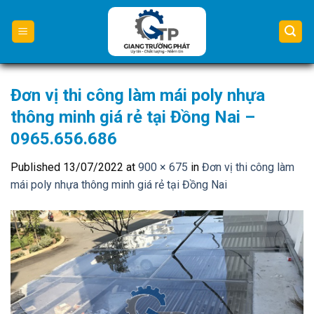
Skip
to
content
Đơn vị thi công làm mái poly nhựa
thông minh giá rẻ tại Đồng Nai –
0965.656.686
Published
13/07/2022
at
900 × 675
in
Đơn vị thi công làm
mái poly nhựa thông minh giá rẻ tại Đồng Nai