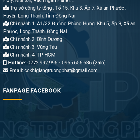
Poly, Mái tôn, Vách ngăn Panel,…
Trụ sở công ty tổng : Tổ 15, Khu 3, Ấp 7, Xã an Phước ,
Huyện Long Thành, Tỉnh Đồng Nai
Chi nhánh 1: A1/32 Đường Phùng Hưng, Khu 5, Ấp 8, Xã an
Phước, Long Thành, Đồng Nai
Chi nhánh 2: Bình Dương
Chi nhánh 3: Vũng Tàu
Chi nhánh 4: TP HCM
Hotline:
0772.992.996 - 0965.656.686 (zalo)
Email:
cokhigiangtruongphat@gmail.com
FANPAGE FACEBOOK