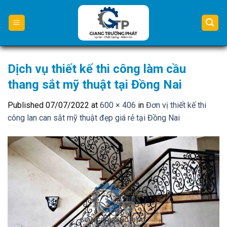
Skip
to
content
Dịch vụ thiết kế thi công làm cầu
thang sắt mỹ thuật tại Đồng Nai
Published
07/07/2022
at
600 × 406
in
Đơn vị thiết kế thi
công lan can sắt mỹ thuật đẹp giá rẻ tại Đồng Nai