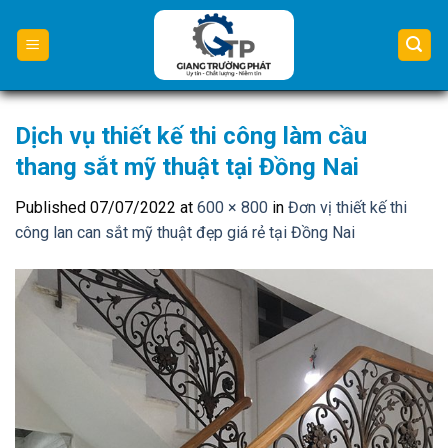
Skip
to
content
Dịch vụ thiết kế thi công làm cầu
thang sắt mỹ thuật tại Đồng Nai
Published
07/07/2022
at
600 × 800
in
Đơn vị thiết kế thi
công lan can sắt mỹ thuật đẹp giá rẻ tại Đồng Nai