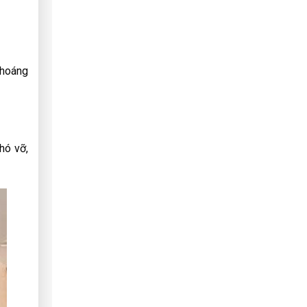
thoáng
hó vỡ,