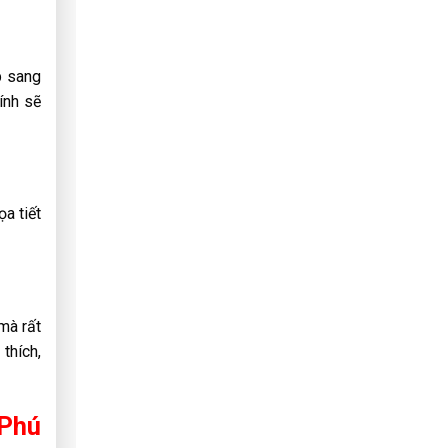
p sang
ính sẽ
a tiết
mà rất
thích,
 Phú