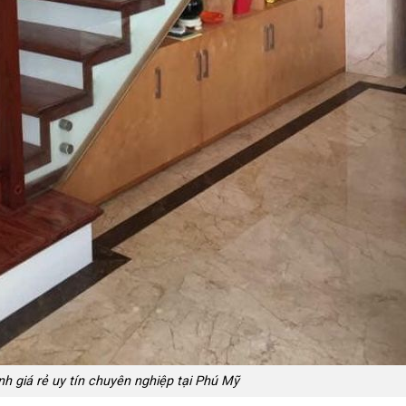
h giá rẻ uy tín chuyên nghiệp tại Phú Mỹ