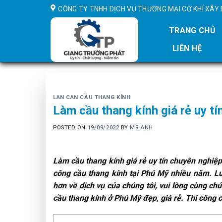
Skip
CÔNG TY TNHH DỊCH VỤ THƯƠNG MẠI CƠ KHÍ XÂ
to
content
TRANG CHỦ
LIÊN HỆ
LAN CAN CẦU THANG KÍNH
Làm cầu thang kính giá rẻ uy t
POSTED ON
19/09/2022
BY
MR ANH
Làm cầu thang kính giá rẻ uy tín chuyên nghiệp
công cầu thang kính tại Phú Mỹ nhiều năm. L
hơn về dịch vụ của chúng tôi, vui lòng cùng chú
cầu thang kính ở Phú Mỹ đẹp, giá rẻ. Thi công 