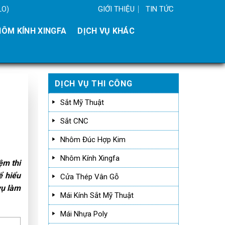
GIỚI THIỆU
TIN TỨC
LO)
ÔM KÍNH XINGFA
DỊCH VỤ KHÁC
DỊCH VỤ THI CÔNG
Sắt Mỹ Thuật
Sắt CNC
Nhôm Đúc Hợp Kim
Nhôm Kính Xingfa
ệm thi
ể hiểu
Cửa Thép Vân Gỗ
vụ làm
Mái Kính Sắt Mỹ Thuật
Mái Nhựa Poly