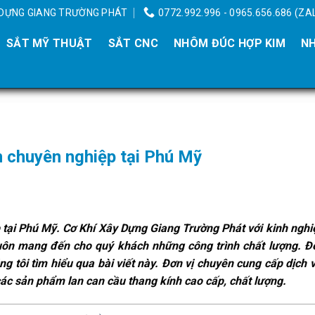
Y DỰNG GIANG TRƯỜNG PHÁT
0772.992.996 - 0965.656.686 (ZA
SẮT MỸ THUẬT
SẮT CNC
NHÔM ĐÚC HỢP KIM
NH
ín chuyên nghiệp tại Phú Mỹ
 tại Phú Mỹ. Cơ Khí Xây Dựng Giang Trường Phát với kinh nghi
uôn mang đến cho quý khách những công trình chất lượng. Đ
ng tôi tìm hiểu qua bài viết này. Đơn vị chuyên cung cấp dịch 
các sản phẩm lan can cầu thang kính cao cấp, chất lượng.