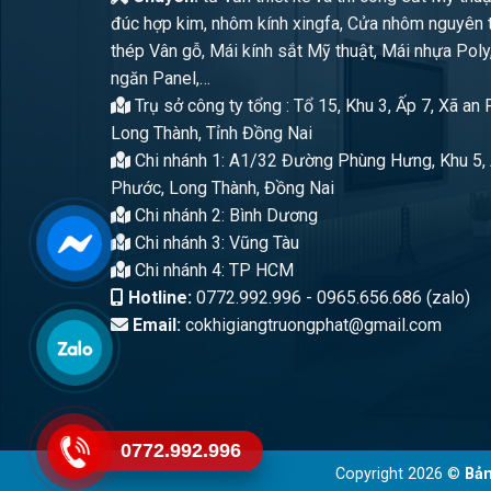
đúc hợp kim, nhôm kính xingfa, Cửa nhôm nguyên 
thép Vân gỗ, Mái kính sắt Mỹ thuật, Mái nhựa Poly
ngăn Panel,…
Trụ sở công ty tổng : Tổ 15, Khu 3, Ấp 7, Xã an
Long Thành, Tỉnh Đồng Nai
Chi nhánh 1: A1/32 Đường Phùng Hưng, Khu 5, 
Phước, Long Thành, Đồng Nai
Chi nhánh 2: Bình Dương
Chi nhánh 3: Vũng Tàu
Chi nhánh 4: TP HCM
Hotline:
0772.992.996 - 0965.656.686 (zalo)
Email:
cokhigiangtruongphat@gmail.com
0772.992.996
Copyright 2026 ©
Bản