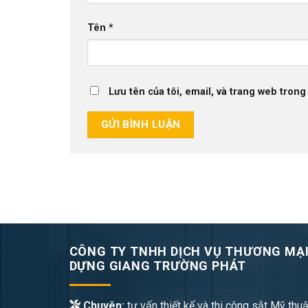
Tên
*
Lưu tên của tôi, email, và trang web trong 
CÔNG TY TNHH DỊCH VỤ THƯƠNG MẠI
DỰNG GIANG TRƯỜNG PHÁT
Chuyên:
tư vấn thiết kế và thi công sắt Mỹ thuậ