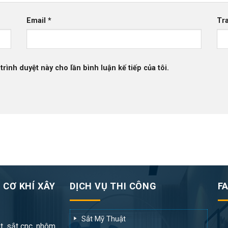
Email
*
Tr
trình duyệt này cho lần bình luận kế tiếp của tôi.
 CƠ KHÍ XÂY
DỊCH VỤ THI CÔNG
F
Sắt Mỹ Thuật
t, sắt cnc, nhôm