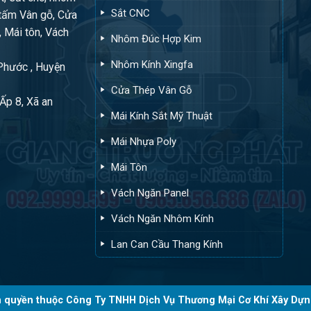
Sắt CNC
tấm Vân gỗ, Cửa
, Mái tôn, Vách
Nhôm Đúc Hợp Kim
Nhôm Kính Xingfa
 Phước , Huyện
Cửa Thép Vân Gỗ
Ấp 8, Xã an
Mái Kính Sắt Mỹ Thuật
Mái Nhựa Poly
Mái Tôn
Vách Ngăn Panel
Vách Ngăn Nhôm Kính
Lan Can Cầu Thang Kính
 quyền thuộc Công Ty TNHH Dịch Vụ Thương Mại Cơ Khí Xây Dựn