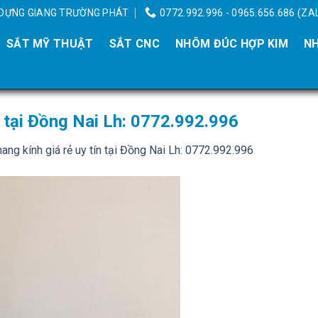
Y DỰNG GIANG TRƯỜNG PHÁT
0772.992.996 - 0965.656.686 (ZA
SẮT MỸ THUẬT
SẮT CNC
NHÔM ĐÚC HỢP KIM
NH
n tại Đồng Nai Lh: 0772.992.996
ang kính giá rẻ uy tín tại Đồng Nai Lh: 0772.992.996