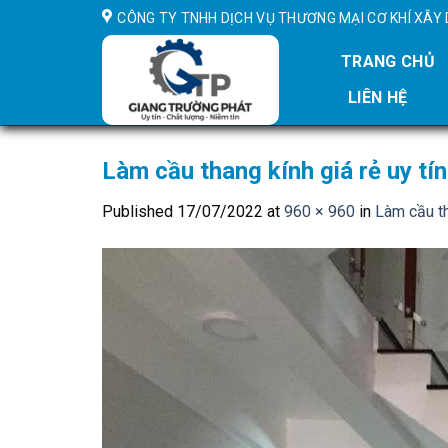
Skip
CÔNG TY TNHH DỊCH VỤ THƯƠNG MẠI CƠ KHÍ XÂ
to
content
TRANG CHỦ
LIÊN HỆ
Làm cầu thang kính giá rẻ uy tí
Published
17/07/2022
at
960 × 960
in
Làm cầu th