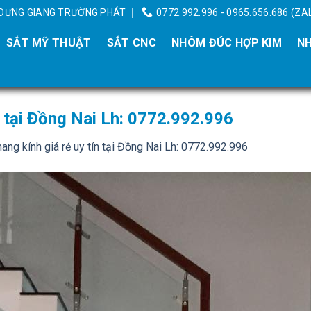
Y DỰNG GIANG TRƯỜNG PHÁT
0772.992.996 - 0965.656.686 (ZA
SẮT MỸ THUẬT
SẮT CNC
NHÔM ĐÚC HỢP KIM
NH
n tại Đồng Nai Lh: 0772.992.996
ang kính giá rẻ uy tín tại Đồng Nai Lh: 0772.992.996