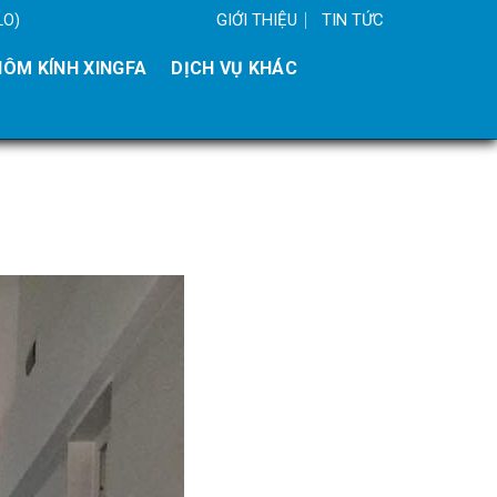
GIỚI THIỆU
TIN TỨC
LO)
ÔM KÍNH XINGFA
DỊCH VỤ KHÁC