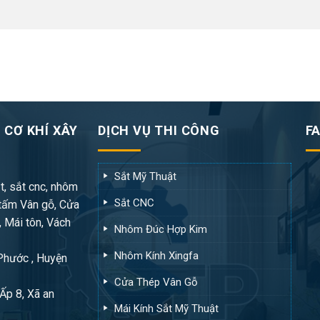
 CƠ KHÍ XÂY
DỊCH VỤ THI CÔNG
F
Sắt Mỹ Thuật
t, sắt cnc, nhôm
Sắt CNC
tấm Vân gỗ, Cửa
, Mái tôn, Vách
Nhôm Đúc Hợp Kim
Nhôm Kính Xingfa
 Phước , Huyện
Cửa Thép Vân Gỗ
Ấp 8, Xã an
Mái Kính Sắt Mỹ Thuật