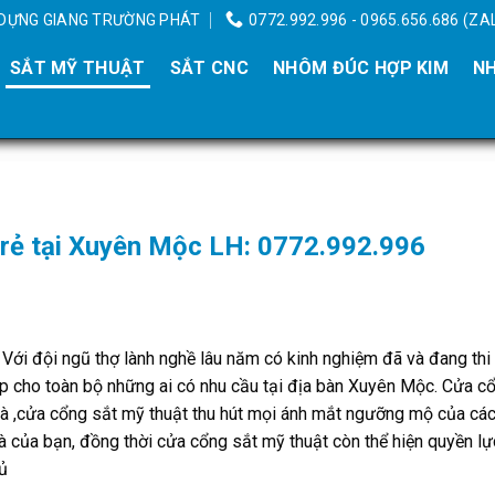
Y DỰNG GIANG TRƯỜNG PHÁT
0772.992.996 - 0965.656.686 (ZA
SẮT MỸ THUẬT
SẮT CNC
NHÔM ĐÚC HỢP KIM
NH
 rẻ tại Xuyên Mộc LH: 0772.992.996
Với đội ngũ thợ lành nghề lâu năm có kinh nghiệm đã và đang thi
p cho toàn bộ những ai có nhu cầu tại địa bàn Xuyên Mộc. Cửa c
à ,cửa cổng sắt mỹ thuật thu hút mọi ánh mắt ngưỡng mộ của các
 của bạn, đồng thời cửa cổng sắt mỹ thuật còn thể hiện quyền lự
hủ