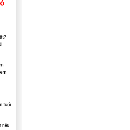
có
mắt?
ối
ẩm
 đem
n tuổi
n nếu