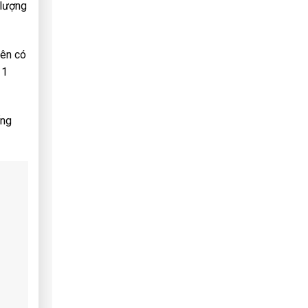
 lượng
nên có
 1
ống