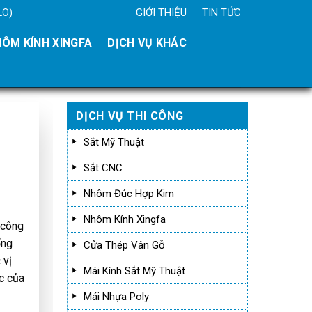
GIỚI THIỆU
TIN TỨC
LO)
ÔM KÍNH XINGFA
DỊCH VỤ KHÁC
DỊCH VỤ THI CÔNG
Sắt Mỹ Thuật
Sắt CNC
Nhôm Đúc Hợp Kim
Nhôm Kính Xingfa
 công
ổng
Cửa Thép Vân Gỗ
 vị
Mái Kính Sắt Mỹ Thuật
c của
Mái Nhựa Poly