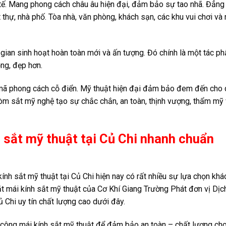
inh tế. Mang phong cách châu âu hiện đại, đảm bảo sự tao nhã. Đẳng
thự, nhà phố. Tòa nhà, văn phòng, khách sạn, các khu vui chơi và
n sinh hoạt hoàn toàn mới và ấn tượng. Đó chính là một tác p
ộng, đẹp hơn.
 mã phong cách cỗ điển. Mỹ thuật hiện đại đảm bảo đem đến cho
vòm sắt mỹ nghệ tạo sự chắc chắn, an toàn, thịnh vượng, thẩm mỹ
h sắt mỹ thuật tại Củ Chi nhanh chuẩn
nh sắt mỹ thuật tại Củ Chi hiện nay có rất nhiều sự lựa chọn khá
ặt mái kính sắt mỹ thuật của Cơ Khí Giang Trường Phát đơn vị Dịc
Củ Chi uy tín chất lượng cao dưới đây.
hi công mái kính sắt mỹ thuật để đảm bảo an toàn – chất lượng ch