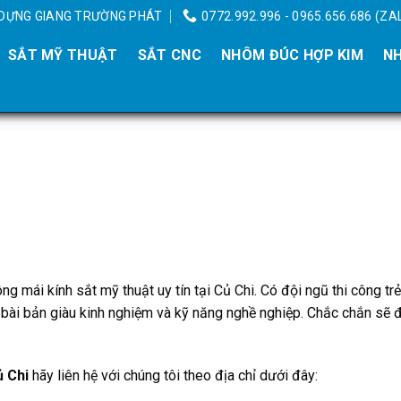
Y DỰNG GIANG TRƯỜNG PHÁT
0772.992.996 - 0965.656.686 (ZA
SẮT MỸ THUẬT
SẮT CNC
NHÔM ĐÚC HỢP KIM
NH
ông mái kính sắt mỹ thuật uy tín tại Củ Chi. Có đội ngũ thi công trẻ
o bài bản giàu kinh nghiệm và kỹ năng nghề nghiệp. Chắc chắn sẽ
ủ Chi
hãy liên hệ với chúng tôi theo địa chỉ dưới đây: