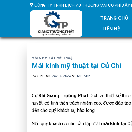
Skip
CÔNG TY TNHH DỊCH VỤ THƯƠNG MẠI CƠ KHÍ XÂ
to
content
TRANG CHỦ
LIÊN HỆ
MÁI KÍNH SẮT MỸ THUẬT
Mái kính mỹ thuật tại Củ Chi
POSTED ON
28/07/2023
BY
MR ANH
Cơ Khí Giang Trường Phát
Dịch vụ thiết kế thi c
huyết, có tinh thần trách nhiệm cao, được đào tạ
đến cho quý khách sự hào lòng.
Nếu quý khách có nhu cầu lắp đặt
mái kính tại C