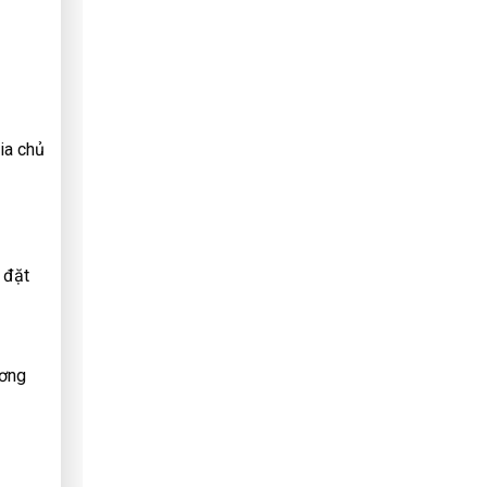
ia chủ
 đặt
ương