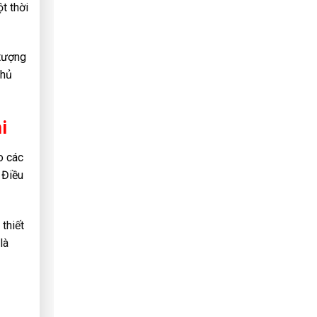
t thời
 tượng
chủ
i
o các
 Điều
 thiết
là