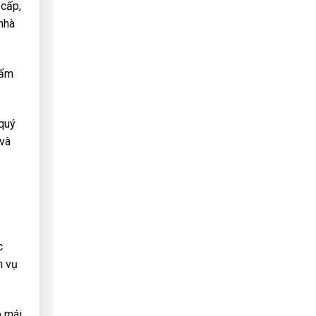
 cấp,
 nhà
hẩm
 quý
 và
c
h vụ
o mái