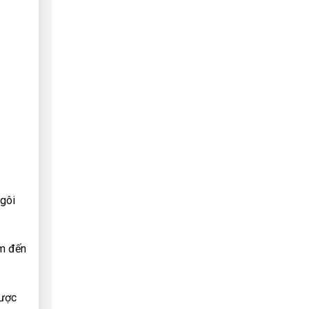
ngôi
em đến
được