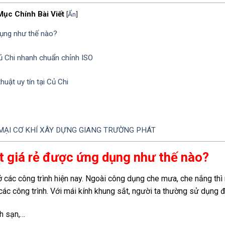
Mục Chính Bài Viết
[
Ẩn
]
dụng như thế nào?
Củ Chi nhanh chuẩn chỉnh ISO
huật uy tín tại Củ Chi
ẠI CƠ KHÍ XÂY DỰNG GIANG TRƯỜNG PHÁT
t giá rẻ được ứng dụng như thế nào?
 các công trình hiện nay. Ngoài công dụng che mưa, che nắng thì
c công trình. Với mái kính khung sắt, người ta thường sử dụng đ
ch sạn,…