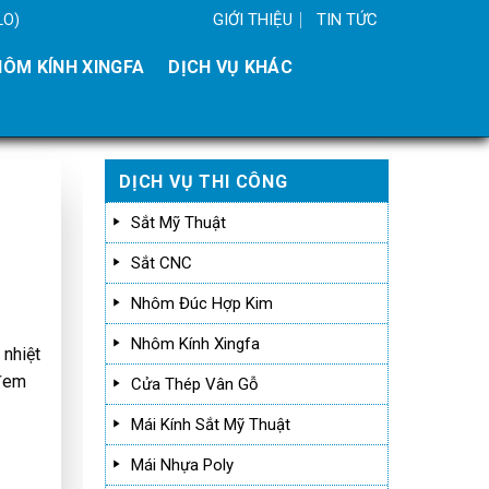
GIỚI THIỆU
TIN TỨC
LO)
ÔM KÍNH XINGFA
DỊCH VỤ KHÁC
DỊCH VỤ THI CÔNG
Sắt Mỹ Thuật
Sắt CNC
Nhôm Đúc Hợp Kim
Nhôm Kính Xingfa
 nhiệt
 đem
Cửa Thép Vân Gỗ
Mái Kính Sắt Mỹ Thuật
Mái Nhựa Poly