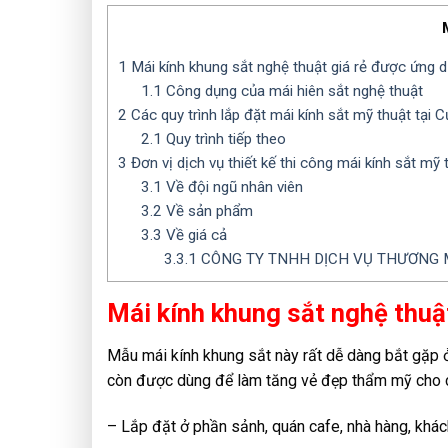
1
Mái kính khung sắt nghệ thuật giá rẻ được ứng 
1.1
Công dụng của mái hiên sắt nghệ thuật
2
Các quy trình lắp đặt mái kính sắt mỹ thuật tại 
2.1
Quy trình tiếp theo
3
Đơn vị dịch vụ thiết kế thi công mái kính sắt mỹ t
3.1
Về đội ngũ nhân viên
3.2
Về sản phẩm
3.3
Về giá cả
3.3.1
CÔNG TY TNHH DỊCH VỤ THƯƠNG M
Mái kính khung sắt nghệ thuậ
Mẫu mái kính khung sắt này rất dễ dàng bắt gặp ở
còn được dùng để làm tăng vẻ đẹp thẩm mỹ cho cá
– Lắp đặt ở phần sảnh, quán cafe, nhà hàng, khá