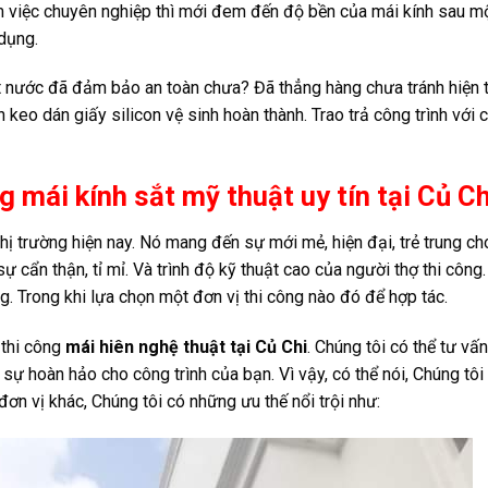
m việc chuyên nghiệp thì mới đem đến độ bền của mái kính sau mộ
dụng.
át nước đã đảm bảo an toàn chưa? Đã thẳng hàng chưa tránh hiện
 keo dán giấy silicon vệ sinh hoàn thành. Trao trả công trình với 
ng mái kính sắt mỹ thuật uy tín tại Củ Ch
thị trường hiện nay. Nó mang đến sự mới mẻ, hiện đại, trẻ trung ch
ự cẩn thận, tỉ mỉ. Và trình độ kỹ thuật cao của người thợ thi công.
g. Trong khi lựa chọn một đơn vị thi công nào đó để hợp tác.
 thi công
mái hiên nghệ thuật tại Củ Chi
. Chúng tôi có thể tư vấn
sự hoàn hảo cho công trình của bạn. Vì vậy, có thể nói, Chúng tôi 
ơn vị khác, Chúng tôi có những ưu thế nổi trội như: