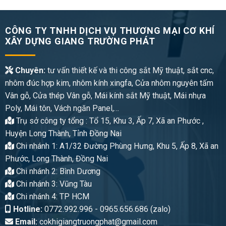
CÔNG TY TNHH DỊCH VỤ THƯƠNG MẠI CƠ KHÍ
XÂY DỰNG GIANG TRƯỜNG PHÁT
Chuyên:
tư vấn thiết kế và thi công sắt Mỹ thuật, sắt cnc,
nhôm đúc hợp kim, nhôm kính xingfa, Cửa nhôm nguyên tấm
Vân gỗ, Cửa thép Vân gỗ, Mái kính sắt Mỹ thuật, Mái nhựa
Poly, Mái tôn, Vách ngăn Panel,…
Trụ sở công ty tổng : Tổ 15, Khu 3, Ấp 7, Xã an Phước ,
Huyện Long Thành, Tỉnh Đồng Nai
Chi nhánh 1: A1/32 Đường Phùng Hưng, Khu 5, Ấp 8, Xã an
Phước, Long Thành, Đồng Nai
Chi nhánh 2: Bình Dương
Chi nhánh 3: Vũng Tàu
Chi nhánh 4: TP HCM
Hotline:
0772.992.996 - 0965.656.686 (zalo)
Email:
cokhigiangtruongphat@gmail.com