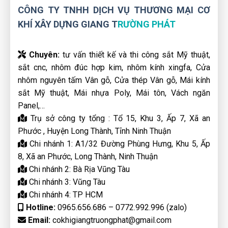
CÔNG TY TNHH DỊCH VỤ THƯƠNG MẠI CƠ
KHÍ XÂY DỰNG GIANG T
RƯỜNG PHÁT
Chuyên:
tư vấn thiết kế và thi công sắt Mỹ thuật,
sắt cnc, nhôm đúc hợp kim, nhôm kính xingfa, Cửa
nhôm nguyên tấm Vân gỗ, Cửa thép Vân gỗ, Mái kính
sắt Mỹ thuật, Mái nhựa Poly, Mái tôn, Vách ngăn
Panel,…
Trụ sở công ty tổng : Tổ 15, Khu 3, Ấp 7, Xã an
Phước , Huyện Long Thành, Tỉnh Ninh Thuận
Chi nhánh 1: A1/32 Đường Phùng Hưng, Khu 5, Ấp
8, Xã an Phước, Long Thành, Ninh Thuận
Chi nhánh 2: Bà Rịa Vũng Tàu
Chi nhánh 3: Vũng Tàu
Chi nhánh 4: TP HCM
Hotline:
0965.656.686 – 0772.992.996 (zalo)
Email:
cokhigiangtruongphat@gmail.com