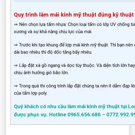
Quy trình làm mái kính mỹ thuật đúng kỹ thuật
⇒ Nên chọn lựa tấm nhựa: Chọn loại tấm có lớp UV chống tia
xương và sự khả năng chịu lực của mái.
⇒ Trước khi tạo khung để lợp mái kính mỹ thuật. Thì bạn nê
dài bao nhiêu thì độ dốc tăng bấy nhiêu.
⇒ Lắp đặt xà gồ ngang và dọc tùy thuộc. Và diện tích lớn ha
chịu ảnh hưởng gió bão lớn.
⇒ Trong quá thi công trình lắp đặt chúng ta nên ít dẫm đạp l
của tấm lợp poly.
Quý khách có nhu cầu làm mái kính mỹ thuật tại Lon
được phục vụ. Hotline 0965.656.686 – 0772.992.99