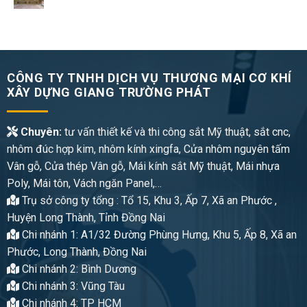
CÔNG TY TNHH DỊCH VỤ THƯƠNG MẠI CƠ KHÍ
XÂY DỰNG GIANG TRƯỜNG PHÁT
Chuyên:
tư vấn thiết kế và thi công sắt Mỹ thuật, sắt cnc,
nhôm đúc hợp kim, nhôm kính xingfa, Cửa nhôm nguyên tấm
Vân gỗ, Cửa thép Vân gỗ, Mái kính sắt Mỹ thuật, Mái nhựa
Poly, Mái tôn, Vách ngăn Panel,…
Trụ sở công ty tổng : Tổ 15, Khu 3, Ấp 7, Xã an Phước ,
Huyện Long Thành, Tỉnh Đồng Nai
Chi nhánh 1: A1/32 Đường Phùng Hưng, Khu 5, Ấp 8, Xã an
Phước, Long Thành, Đồng Nai
Chi nhánh 2: Bình Dương
Chi nhánh 3: Vũng Tàu
Chi nhánh 4: TP HCM