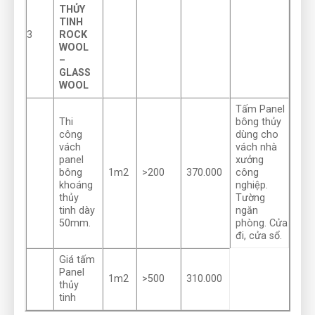
THỦY
TINH
3
ROCK
WOOL
–
GLASS
WOOL
Tấm Panel
Thi
bông thủy
công
dùng cho
vách
vách nhà
panel
xưởng
bông
1m2
>200
370.000
công
khoáng
nghiệp.
thủy
Tường
tinh dày
ngăn
50mm.
phòng. Cửa
đi, cửa sổ.
Giá tấm
Panel
1m2
>500
310.000
thủy
tinh