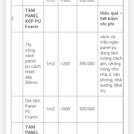
1m2
>500
350.000
TẤM
Hiệu quả –
PANEL
2
tiết kiệm
XỐP PU
chi phí
Foarm
vách và
trần ngăn
Thi
panel pu
công
dùng làm
vách
tường cách
panel
1m2
>200
390.000
âm, chống
pu cách
nóng cho
nhiệt
nhà ở, văn
dày
phòng, nhà
50mm.
xưởng. Nhà
trọ.
Giá tấm
Panel
1m2
>500
320.000
PU
Foarm.
TẤM
PANEL