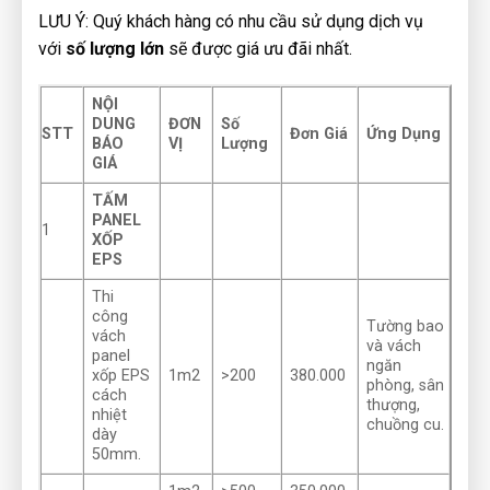
LƯU Ý: Quý khách hàng có nhu cầu sử dụng dịch vụ
với
số lượng lớn
sẽ được giá ưu đãi nhất.
NỘI
DUNG
ĐƠN
Số
STT
Đơn Giá
Ứng Dụng
BÁO
VỊ
Lượng
GIÁ
TẤM
PANEL
1
XỐP
EPS
Thi
công
Tường bao
vách
và vách
panel
ngăn
xốp EPS
1m2
>200
380.000
phòng, sân
cách
thượng,
nhiệt
chuồng cu.
dày
50mm.