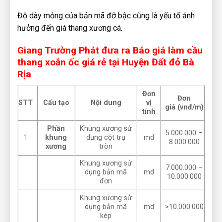
Độ dày mỏng của bản mã đỡ bậc cũng là yếu tố ảnh
hưởng đến giá thang xương cá.
Giang Trường Phát đưa ra Báo giá làm cầu
thang xoắn ốc giá rẻ tại Huyện Đất đỏ Bà
Rịa
Đơn
Đơn
STT
Cấu tạo
Nội dung
vị
giá
(vnđ/m)
tính
Phần
Khung xương sử
5.000.000 –
1
khung
dụng cột trụ
md
8.000.000
xương
tròn
Khung xương sử
7.000.000 –
dụng bản mã
md
10.000.000
đơn
Khung xương sử
dụng bản mã
md
>10.000.000
kép