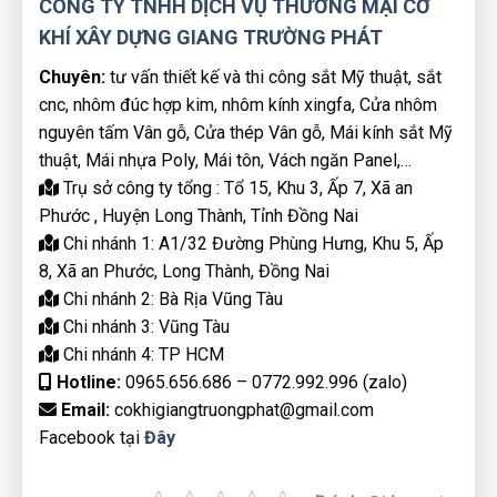
CÔNG TY TNHH DỊCH VỤ THƯƠNG MẠI CƠ
KHÍ XÂY DỰNG GIANG TRƯỜNG PHÁT
Chuyên:
tư vấn thiết kế và thi công sắt Mỹ thuật, sắt
cnc, nhôm đúc hợp kim, nhôm kính xingfa, Cửa nhôm
nguyên tấm Vân gỗ, Cửa thép Vân gỗ, Mái kính sắt Mỹ
thuật, Mái nhựa Poly, Mái tôn, Vách ngăn Panel,…
Trụ sở công ty tổng : Tổ 15, Khu 3, Ấp 7, Xã an
Phước , Huyện Long Thành, Tỉnh Đồng Nai
Chi nhánh 1: A1/32 Đường Phùng Hưng, Khu 5, Ấp
8, Xã an Phước, Long Thành, Đồng Nai
Chi nhánh 2: Bà Rịa Vũng Tàu
Chi nhánh 3: Vũng Tàu
Chi nhánh 4: TP HCM
Hotline:
0965.656.686 – 0772.992.996 (zalo)
Email:
cokhigiangtruongphat@gmail.com
Facebook tại
Đây