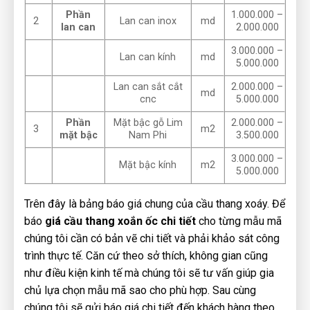
Phần
1.000.000 –
2
Lan can inox
md
lan can
2.000.000
3.000.000 –
Lan can kính
md
5.000.000
Lan can sắt cắt
2.000.000 –
md
cnc
5.000.000
Phần
Mặt bậc gỗ Lim
2.000.000 –
3
m2
mặt bậc
Nam Phi
3.500.000
3.000.000 –
Mặt bậc kính
m2
5.000.000
Trên đây là bảng báo giá chung của cầu thang xoáy. Để
báo
giá cầu thang xoắn ốc chi tiết
cho từng mẫu mã
chúng tôi cần có bản vẽ chi tiết và phải khảo sát công
trình thực tế. Căn cứ theo sở thích, không gian cũng
như điều kiện kinh tế mà chúng tôi sẽ tư vấn giúp gia
chủ lựa chọn mẫu mã sao cho phù hợp. Sau cùng
chúng tôi sẽ gửi báo giá chi tiết đến khách hàng theo