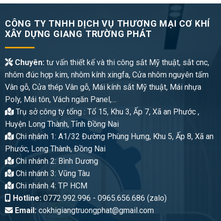
CÔNG TY TNHH DỊCH VỤ THƯƠNG MẠI CƠ KHÍ
XÂY DỰNG GIANG TRƯỜNG PHÁT
Chuyên:
tư vấn thiết kế và thi công sắt Mỹ thuật, sắt cnc,
nhôm đúc hợp kim, nhôm kính xingfa, Cửa nhôm nguyên tấm
Vân gỗ, Cửa thép Vân gỗ, Mái kính sắt Mỹ thuật, Mái nhựa
Poly, Mái tôn, Vách ngăn Panel,…
Trụ sở công ty tổng : Tổ 15, Khu 3, Ấp 7, Xã an Phước ,
Huyện Long Thành, Tỉnh Đồng Nai
Chi nhánh 1: A1/32 Đường Phùng Hưng, Khu 5, Ấp 8, Xã an
Phước, Long Thành, Đồng Nai
Chi nhánh 2: Bình Dương
Chi nhánh 3: Vũng Tàu
Chi nhánh 4: TP HCM
Hotline:
0772.992.996 - 0965.656.686 (zalo)
Email:
cokhigiangtruongphat@gmail.com