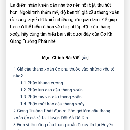
Là điểm nhấn khiến căn nhà trở nên nổi bật, thu hút
hơn. Ngoài tính thẩm mỹ, độ bền thì giá cầu thang xoắn
ốc cũng là yếu tố khiến nhiều người quan tâm. Để giúp
bạn có thể hiểu rõ hơn về chi phí lắp đặt cầu thang
xoáy, hãy cùng tìm hiểu bài viết dưới đây của Cơ Khí
Giang Trường Phát nhé.
Mục Chính Bài Viết
[
Ẩn
]
1
Giá cầu thang xoắn ốc phụ thuộc vào những yếu tố
nào?
1.1
Phần khung xương
1.2
Phần lan can cầu thang xoắn
1.3
Phần tay vịn cầu thang xoắn
1.4
Phần mặt bậc cầu thang xoáy
2
Giang Trường Phát đưa ra Báo giá làm cầu thang
xoắn ốc giá rẻ tại Huyện Đất đỏ Bà Rịa
3
Đơn vị thi công cầu thang xoắn ốc uy tín tại Huyện