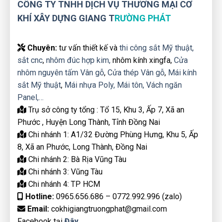
CÔNG TY TNHH DỊCH VỤ THƯƠNG MẠI CƠ
KHÍ XÂY DỰNG GIANG T
RƯỜNG PHÁT
Chuyên:
tư vấn thiết kế và
thi công sắt Mỹ thuật,
sắt cnc
,
nhôm đúc hợp kim,
nhôm kính xingfa,
Cửa
nhôm nguyên tấm Vân gỗ
,
Cửa thép Vân gỗ
,
Mái kính
sắt Mỹ thuật
,
Mái nhựa Poly,
Mái tôn,
Vách ngăn
Panel,…
Trụ sở công ty tổng : Tổ 15, Khu 3, Ấp 7, Xã an
Phước , Huyện Long Thành, Tỉnh Đồng Nai
Chi nhánh 1: A1/32 Đường Phùng Hưng, Khu 5, Ấp
8, Xã an Phước, Long Thành, Đồng Nai
Chi nhánh 2: Bà Rịa Vũng Tàu
Chi nhánh 3: Vũng Tàu
Chi nhánh 4: TP HCM
Hotline:
0965.656.686 – 0772.992.996 (zalo)
Email:
cokhigiangtruongphat@gmail.com
Facebook tại
Đây