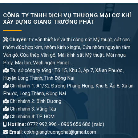
CÔNG TY TNHH DỊCH VỤ THƯƠNG MẠI CƠ KHÍ
XÂY DỰNG GIANG TRƯỜNG PHÁT
Chuyên:
tư vấn thiết kế và thi công sắt Mỹ thuật, sắt cnc,
nhôm đúc hợp kim, nhôm kính xingfa, Cửa nhôm nguyên tấm
Vân gỗ, Cửa thép Vân gỗ, Mái kính sắt Mỹ thuật, Mái nhựa
Poly, Mái tôn, Vách ngăn Panel,…
Trụ sở công ty tổng : Tổ 15, Khu 3, Ấp 7, Xã an Phước ,
Huyện Long Thành, Tỉnh Đồng Nai
Chi nhánh 1: A1/32 Đường Phùng Hưng, Khu 5, Ấp 8, Xã an
Phước, Long Thành, Đồng Nai
Chi nhánh 2: Bình Dương
Chi nhánh 3: Vũng Tàu
Chi nhánh 4: TP HCM
Hotline:
0772.992.996 - 0965.656.686 (zalo)
Email:
cokhigiangtruongphat@gmail.com