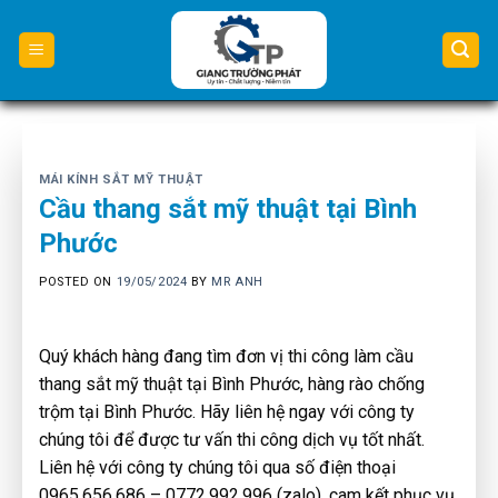
Skip
to
content
MÁI KÍNH SẮT MỸ THUẬT
Cầu thang sắt mỹ thuật tại Bình
Phước
POSTED ON
19/05/2024
BY
MR ANH
Quý khách hàng đang tìm đơn vị thi công làm cầu
thang sắt mỹ thuật tại Bình Phước, hàng rào chống
trộm tại Bình Phước. Hãy liên hệ ngay với công ty
chúng tôi để được tư vấn thi công dịch vụ tốt nhất.
Liên hệ với công ty chúng tôi qua số điện thoại
0965.656.686 – 0772.992.996 (zalo), cam kết phục vụ