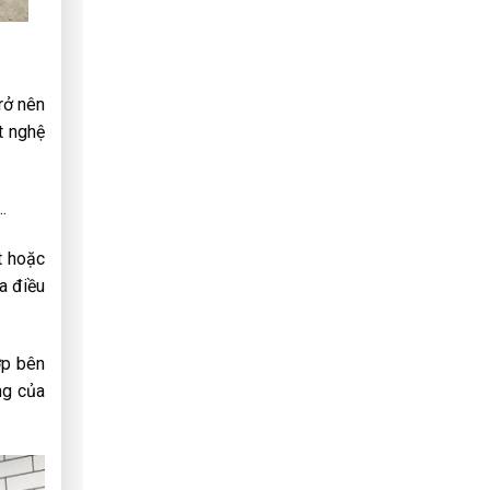
rở nên
t nghệ
…
t hoặc
a điều
ớp bên
ng của