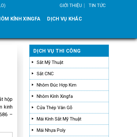
GIỚI THIỆU
TIN TỨC
LO)
ÔM KÍNH XINGFA
DỊCH VỤ KHÁC
DỊCH VỤ THI CÔNG
Sắt Mỹ Thuật
Sắt CNC
Nhôm Đúc Hợp Kim
Nhôm Kính Xingfa
ắt hộp
m kinh
Cửa Thép Vân Gỗ
.686 –
Mái Kính Sắt Mỹ Thuật
Mái Nhựa Poly