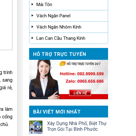
Mái Tôn
Vách Ngăn Panel
Vách Ngăn Nhôm Kính
Lan Can Cầu Thang Kính
HỖ TRỢ TRỰC TUYẾN
 trình
, sang
iá rẻ,
ừa làm
BÀI VIẾT MỚI NHẤT
ộ cổng
Xây Dựng Nhà Phố, Biệt Thự
 chủ.
Trọn Gói Tại Bình Phước