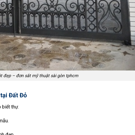
t đẹp – đơn sắt mỹ thuật sài gòn tphcm
tại Đất Đỏ
biết thự.
mẫu.
nh đẹp.