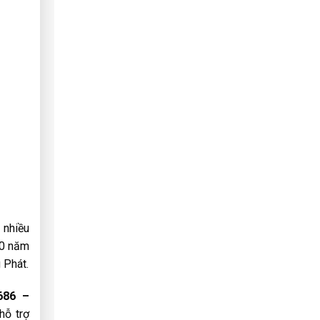
 nhiều
10 năm
 Phát.
.686 –
hỗ trợ