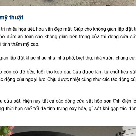
 mỹ thuật
rí nhiều họa tiết, hoa văn đẹp mắt. Giúp cho không gian lắp đặt t
ảo đảm an toàn cho không gian bên trong cửa thì dòng cửa sắ
i tính thẩm mỹ cao.
ian lắp đặt khác nhau như: nhà phố, biệt thự, nhà vườn, chung cư
ó còn có độ bền, tuổi thọ kéo dài. Cửa được làm từ chất liệu sắ
c động của ngoại lực. Chịu được nhiệt cũng như các tác động củ
u cửa sắt. Hiện nay tất cả các dòng cửa sắt hộp sơn tĩnh điện l
 thời hạn chế tối đa tình trạng oxy hóa, gỉ sét khi gặp tác độ