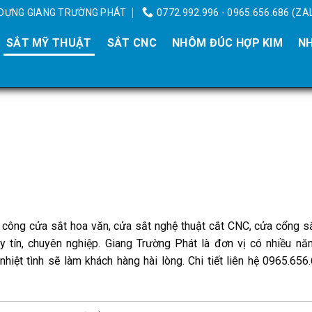
Y DỰNG GIANG TRƯỜNG PHÁT
0772.992.996 - 0965.656.686 (ZA
SẮT MỸ THUẬT
SẮT CNC
NHÔM ĐÚC HỢP KIM
NH
i công cửa sắt hoa văn, cửa sắt nghệ thuật cắt CNC, cửa cổng s
 tín, chuyên nghiệp. Giang Trường Phát là đơn vị có nhiều nă
hiệt tình sẽ làm khách hàng hài lòng. Chi tiết liên hệ 0965.656