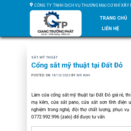
Skip
CÔNG TY TNHH DỊCH VỤ THƯƠNG MẠI CƠ KHÍ XÂ
to
content
TRANG CHỦ
LIÊN HỆ
SẮT MỸ THUẬT
Cổng sắt mỹ thuật tại Đất Đỏ
POSTED ON
18/10/2023
BY
MR ANH
Làm cửa cổng sắt mỹ thuật tại Đất Đỏ giá rẻ, th
mạ kẽm, cửa sắt pano, cửa sắt sơn tĩnh điện uy
nghiệm trong nghệ, đội thợ chất lượng, phục vụ n
0772.992.996 (zalo) để được tư vấn.