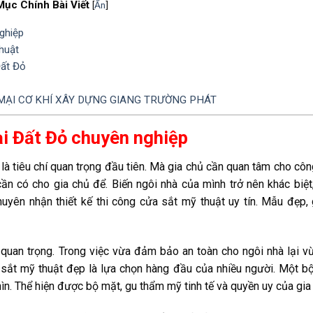
Mục Chính Bài Viết
[
Ẩn
]
ghiệp
huật
Đất Đỏ
ẠI CƠ KHÍ XÂY DỰNG GIANG TRƯỜNG PHÁT
ại Đất Đỏ chuyên nghiệp
à tiêu chí quan trọng đầu tiên. Mà gia chủ cần quan tâm cho công
 có cho gia chủ để. Biến ngôi nhà của mình trở nên khác biệt
yên nhận thiết kế thi công cửa sắt mỹ thuật uy tín. Mẫu đẹp, g
 quan trọng. Trong việc vừa đảm bảo an toàn cho ngôi nhà lại v
sắt mỹ thuật đẹp là lựa chọn hàng đầu của nhiều người. Một b
ìn. Thể hiện được bộ mặt, gu thẩm mỹ tinh tế và quyền uy của gia