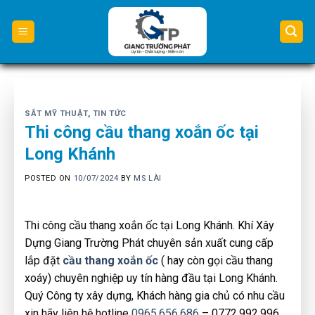
Skip
to
content
SẮT MỸ THUẬT
,
TIN TỨC
Thi công cầu thang xoắn ốc tại
Long Khánh
POSTED ON
10/07/2024
BY
MS LÀI
Thi công cầu thang xoắn ốc tại Long Khánh. Khí Xây
Dựng Giang Trường Phát chuyên sản xuất cung cấp
lắp đặt
cầu thang xoắn ốc
( hay còn gọi cầu thang
xoáy) chuyên nghiệp uy tín hàng đầu tại Long Khánh.
Quý Công ty xây dựng, Khách hàng gia chủ có nhu cầu
xin hãy liên hệ hotline
0965.656.686
– 0772.992.996