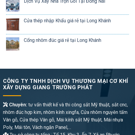
Dịch Vụ Xây Nhà Trọn Gói Tại Đồng Nai
Cửa thép nhập Khẩu giá rẻ tại Long Khánh
Cổng nhôm đúc giá rẻ tại Long Khánh
CÔNG TY TNHH DỊCH VỤ THƯƠNG MẠI CƠ KHÍ
XÂY DỰNG GIANG TRƯỜNG PHÁT
Chuyên:
tư vấn thiết kế và thi công sắt Mỹ thuật, sắt cnc,
nhôm đúc hợp kim, nhôm kính xingfa, Cửa nhôm nguyên tấm
Vân gỗ, Cửa thép Vân gỗ, Mái kính sắt Mỹ thuật, Mái nhựa
Poly, Mái tôn, Vách ngăn Panel,…
Trụ sở công ty tổng : Tổ 15, Khu 3, Ấp 7, Xã an Phước ,